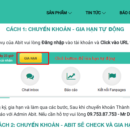
(CURRENT)
SẢN PHẨM
TIN TỨC
BÁO 
CÁCH 1: CHUYỂN KHOẢN - GIA HẠN TỰ ĐỘNG
vụ của Abit vui lòng
Đăng nhập
vào tài khoản và
Click vào URL
 ký, gia hạn và làm qua các bước, Sau khi chuyển khoản Thành
o với Admin Abit. Nếu cần hỗ trợ vui lòng
09.753.87.753 - Mr D
ÁCH 2: CHUYỂN KHOẢN - ABIT SẼ CHECK VÀ GIA H