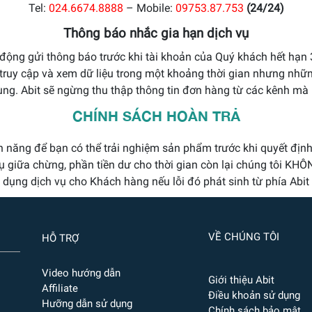
Tel:
024.6674.8888
– Mobile:
09753.87.753
(24/24)
Thông báo nhắc gia hạn dịch vụ
ự động gửi thông báo trước khi tài khoản của Quý khách hết hạ
truy cập và xem dữ liệu trong một khoảng thời gian nhưng nhữ
ng. Abit sẽ ngừng thu thập thông tin đơn hàng từ các kênh mà
CHÍNH SÁCH HOÀN TRẢ
h năng để bạn có thể trải nghiệm sản phẩm trước khi quyết định
vụ giữa chừng, phần tiền dư cho thời gian còn lại chúng tôi KHÔ
dụng dịch vụ cho Khách hàng nếu lỗi đó phát sinh từ phía Abit
VỀ CHÚNG TÔI
HỖ TRỢ
Video hướng dẫn
Giới thiệu Abit
Affiliate
Điều khoản sử dụng
Hưỡng dẫn sử dụng
Chính sách bảo mật