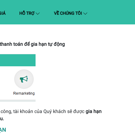
GIÁ
HỖ TRỢ
VỀ CHÚNG TÔI
 thanh toán để gia hạn tự động
 công, tài khoản của Quý khách sẽ được
gia hạn
u.
ẠN