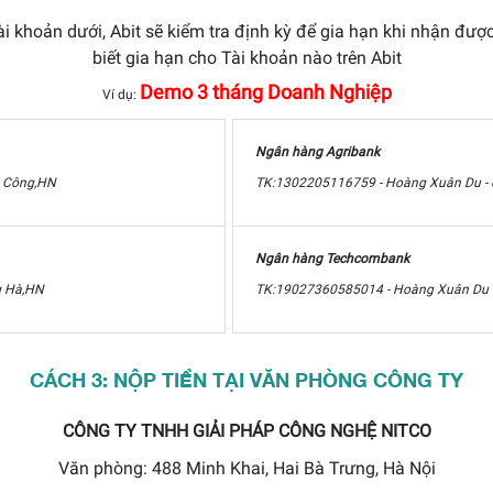
 khoản dưới, Abit sẽ kiểm tra định kỳ để gia hạn khi nhận được
biết gia hạn cho Tài khoản nào trên Abit
Demo 3 tháng Doanh Nghiệp
Ví dụ:
Ngân hàng Agribank
h Công,HN
TK:1302205116759 - Hoàng Xuân Du - 
Ngân hàng Techcombank
g Hà,HN
TK:19027360585014 - Hoàng Xuân Du -
CÁCH 3: NỘP TIỀN TẠI VĂN PHÒNG CÔNG TY
CÔNG TY TNHH GIẢI PHÁP CÔNG NGHỆ NITCO
Văn phòng: 488 Minh Khai, Hai Bà Trưng, Hà Nội