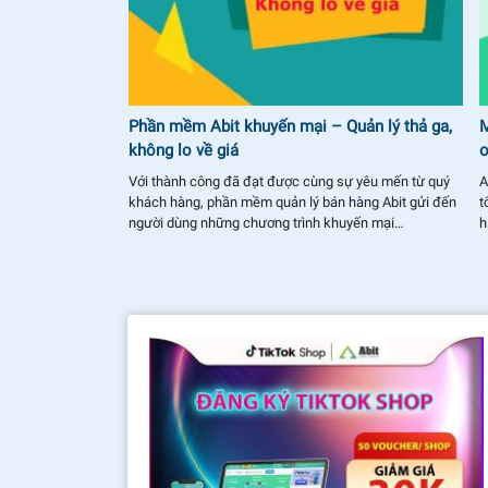
 Abit MIỄN PHÍ
Phần mềm Abit khuyến mại – Quản lý thả ga,
M
không lo về giá
o
n lý bán hàng
Với thành công đã đạt được cùng sự yêu mến từ quý
A
nhiều chủ shop. Nó
khách hàng, phần mềm quản lý bán hàng Abit gửi đến
t
người dùng những chương trình khuyến mại…
h