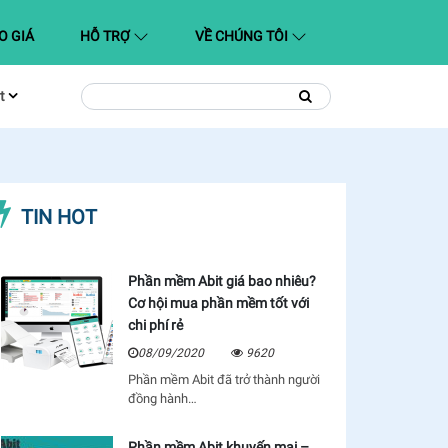
O GIÁ
HỖ TRỢ
VỀ CHÚNG TÔI
t
Tìm
Tìm
kiếm
kiếm:
TIN HOT
Phần mềm Abit giá bao nhiêu?
Cơ hội mua phần mềm tốt với
chi phí rẻ
08/09/2020
9620
Phần mềm Abit đã trở thành người
đồng hành…
Phần mềm Abit khuyến mại –