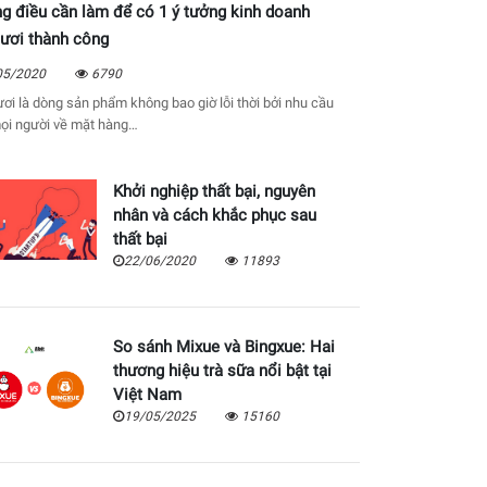
g điều cần làm để có 1 ý tưởng kinh doanh
tươi thành công
05/2020
6790
ươi là dòng sản phẩm không bao giờ lỗi thời bởi nhu cầu
ọi người về mặt hàng…
Khởi nghiệp thất bại, nguyên
nhân và cách khắc phục sau
thất bại
22/06/2020
11893
So sánh Mixue và Bingxue: Hai
ong kinh doanh?
thương hiệu trà sữa nổi bật tại
Việt Nam
19/05/2025
15160
ok, bạn muốn tăng lượt theo dõi cho fanpage của mình bằng
i biết đến trang hơn. Thế…