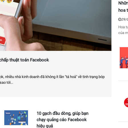
Nhữn
hoa 
29/
Hoa t
của m
tình trạng bóp
Có nên mua like fanpage? Đâu là nước đi đúng tr
22/04/2021
10218
Có nên mua like fanpage? Bạn mới kinh doanh trên Facebo
cách mua like để cải thiện uy tín cũng như giúp nhiều ngườ