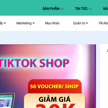
(CURRENT)
SẢN PHẨM
TIN TỨC
BÁ
ếp
Marketing
Mục khác
Quản trị
Về Abi