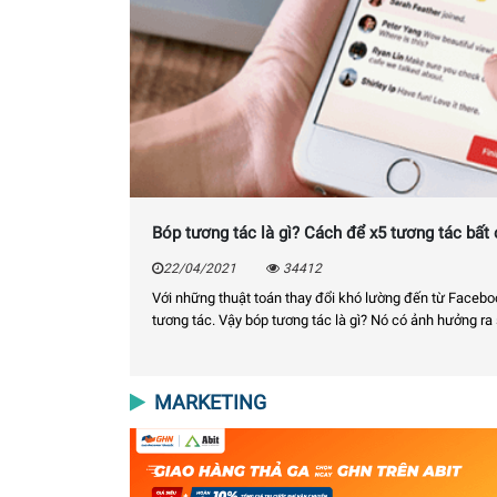
ách để x5 tương tác bất chấp thuật toán Facebook
ổi khó lường đến từ Facebook, nhiều nhà kinh doanh đã không ít lần "tá hoả" về 
c là gì? Nó có ảnh hưởng ra sao tới…