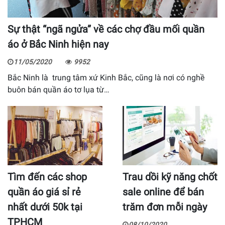
Sự thật “ngã ngửa” về các chợ đầu mối quần
áo ở Bắc Ninh hiện nay
11/05/2020
9952
Bắc Ninh là trung tâm xứ Kinh Bắc, cũng là nơi có nghề
buôn bán quần áo tơ lụa từ…
Tìm đến các shop
Trau dồi kỹ năng chốt
quần áo giá sỉ rẻ
sale online để bán
nhất dưới 50k tại
trăm đơn mỗi ngày
TPHCM
08/10/2020