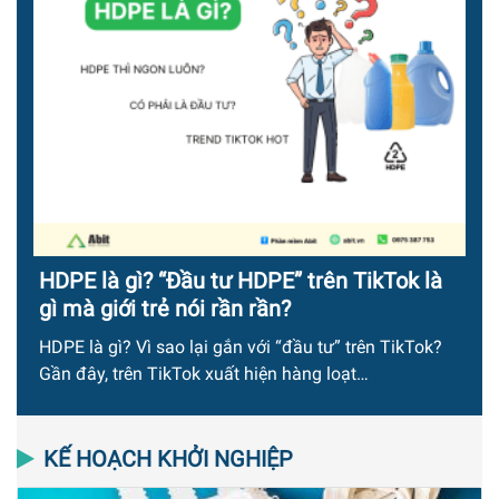
HDPE là gì? “Đầu tư HDPE” trên TikTok là
gì mà giới trẻ nói rần rần?
HDPE là gì? Vì sao lại gắn với “đầu tư” trên TikTok?
Gần đây, trên TikTok xuất hiện hàng loạt…
KẾ HOẠCH KHỞI NGHIỆP