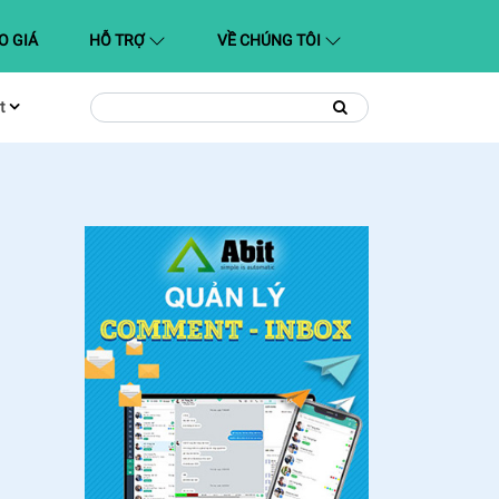
O GIÁ
HỖ TRỢ
VỀ CHÚNG TÔI
t
Tìm
Tìm
kiếm
kiếm: