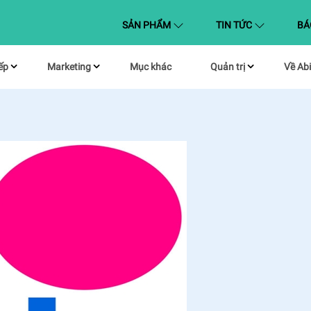
(CURRENT)
SẢN PHẨM
TIN TỨC
BÁ
ếp
Marketing
Mục khác
Quản trị
Về Abi