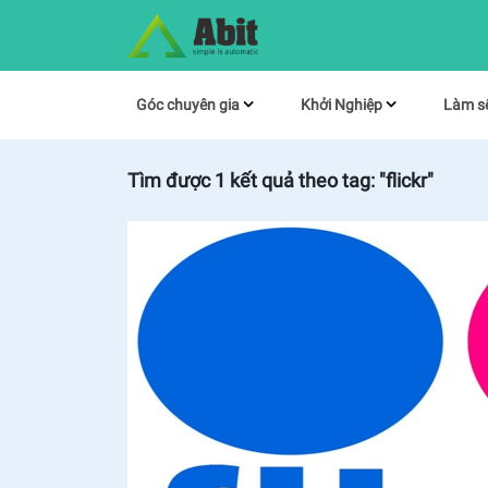
Góc chuyên gia
Khởi Nghiệp
Làm s
Tìm được
1
kết quả theo tag:
"flickr"