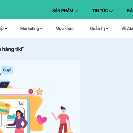
(CURRENT)
SẢN PHẨM
TIN TỨC
BÁ
ếp
Marketing
Mục khác
Quản trị
Về Abi
 hàng tiki"