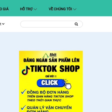
O GIÁ
HỖ TRỢ
VỀ CHÚNG TÔI
t
Tìm
Tìm
kiếm
kiếm: