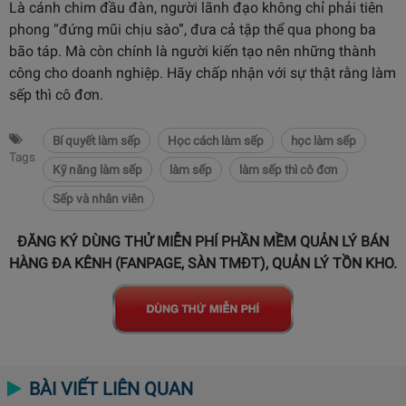
Là cánh chim đầu đàn, người lãnh đạo không chỉ phải tiên
phong “đứng mũi chịu sào”, đưa cả tập thể qua phong ba
bão táp. Mà còn chính là người kiến tạo nên những thành
công cho doanh nghiệp. Hãy chấp nhận với sự thật rằng làm
sếp thì cô đơn.
Bí quyết làm sếp
Học cách làm sếp
học làm sếp
Tags
Kỹ năng làm sếp
làm sếp
làm sếp thì cô đơn
Sếp và nhân viên
ĐĂNG KÝ DÙNG THỬ MIỄN PHÍ PHẦN MỀM QUẢN LÝ BÁN
HÀNG ĐA KÊNH (FANPAGE, SÀN TMĐT), QUẢN LÝ TỒN KHO.
BÀI VIẾT LIÊN QUAN