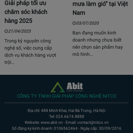
Giải pháp tối ưu
mưa làm gió” tại Việt
chăm sóc khách
Nam
hàng 2025
03/07/2020
21/04/2025
Bạn đang muốn kinh
doanh nhưng chưa biết
Trong kỷ nguyên công
nên chọn sản phẩm hay
nghệ số, việc cung cấp
mô hình…
dịch vụ khách hàng vượt
trội…
CÔNG TY TNHH GIẢI PHÁP CÔNG NGHỆ NITCO
Địa chỉ: 488 Minh Khai, Hai Bà Trưng, Hà Nội
Tel: 024.6674.8888
Website: www.abit.vn - Email: contact@nitco.vn
Số đăng ký kinh doanh: 0106562464 - Ngày cấp: 30/09/2016