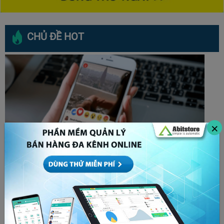
CHỦ ĐỀ HOT
×
Bóp tương tác là gì? Cách để x5 tương tác bất
chấp thuật toán Facebook