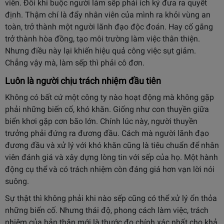
viên. Đôi khi buộc người làm sếp phải ích kỷ đưa ra quyết
định. Thậm chí là đẩy nhân viên của mình ra khỏi vùng an
toàn, trở thành một người lãnh đạo độc đoán. Hay cố gắng
trở thành hòa đồng, tạo môi trường làm việc thân thiện.
Nhưng điều này lại khiến hiệu quả công việc sụt giảm.
Chẳng vậy mà, làm sếp thì phải cô đơn.
Luôn là người chịu trách nhiệm đầu tiên
Không có bất cứ một công ty nào hoạt động mà không gặp
phải những biến cố, khó khăn. Giống như con thuyền giữa
biển khơi gặp cơn bão lớn. Chính lúc này, người thuyền
trưởng phải đứng ra đương đầu. Cách mà người lãnh đạo
đương đầu và xử lý với khó khăn cũng là tiêu chuẩn để nhân
viên đánh giá và xây dựng lòng tin với sếp của họ. Một hành
động cụ thể và có trách nhiệm còn đáng giá hơn vạn lời nói
suông.
Sự thật thì không phải khi nào sếp cũng có thể xử lý ổn thỏa
những biến cố. Nhưng thái độ, phong cách làm việc, trách
nhiệm của bản thân mới là thước đo chính xác nhất cho khả