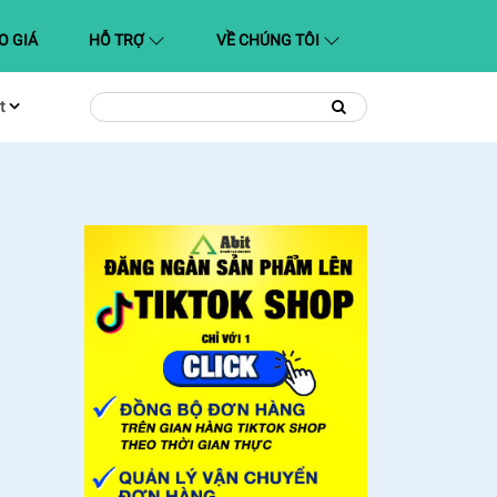
O GIÁ
HỖ TRỢ
VỀ CHÚNG TÔI
t
Tìm
Tìm
kiếm
kiếm: