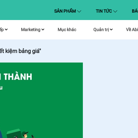
(CURRENT)
SẢN PHẨM
TIN TỨC
BÁ
ếp
Marketing
Mục khác
Quản trị
Về Abi
́t kiệm bảng giá"