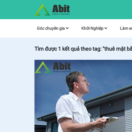
Góc chuyên gia
Khởi Nghiệp
Làm s
Tìm được
1
kết quả theo tag:
"thuê mặt b