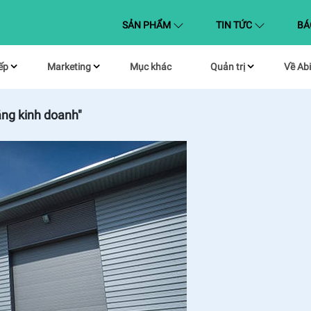
(CURRENT)
SẢN PHẨM
TIN TỨC
BÁ
ếp
Marketing
Mục khác
Quản trị
Về Abi
ằng kinh doanh"