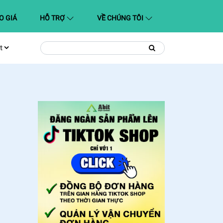
O GIÁ
HỖ TRỢ
VỀ CHÚNG TÔI
t
Tìm
Tìm
kiếm
kiếm: