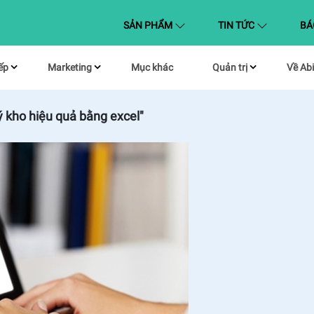
(CURRENT)
SẢN PHẨM
TIN TỨC
BÁ
ếp
Marketing
Mục khác
Quản trị
Về Abi
ý kho hiệu quả bằng excel"