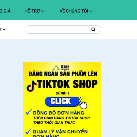
O GIÁ
HỖ TRỢ
VỀ CHÚNG TÔI
t
Tìm
Tìm
kiếm
kiếm: