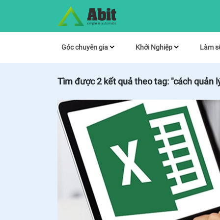
Góc chuyên gia
Khởi Nghiệp
Làm s
Tìm được
2
kết quả theo tag:
"cách quản l