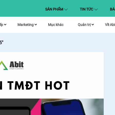
(CURRENT)
SẢN PHẨM
TIN TỨC
BÁ
ếp
Marketing
Mục khác
Quản trị
Về Abi
5"