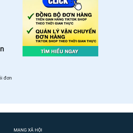
ần
ỗi đơn
MẠNG XÃ HỘI