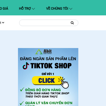
O GIÁ
HỖ TRỢ
VỀ CHÚNG TÔI
t
Tìm
Tìm
kiếm
kiếm: