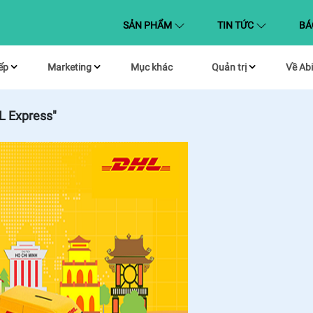
(CURRENT)
SẢN PHẨM
TIN TỨC
BÁ
ếp
Marketing
Mục khác
Quản trị
Về Abi
L Express"