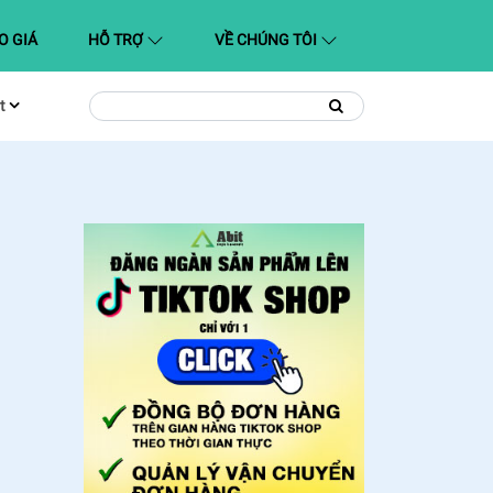
O GIÁ
HỖ TRỢ
VỀ CHÚNG TÔI
t
Tìm
Tìm
kiếm
kiếm: