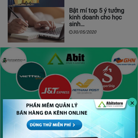
Bật mí top 5 ý tưởng
kinh doanh cho học
sinh…
30/05/2020
×