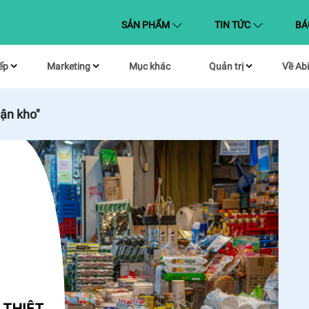
(CURRENT)
SẢN PHẨM
TIN TỨC
BÁ
ếp
Marketing
Mục khác
Quản trị
Về Abi
lận kho"