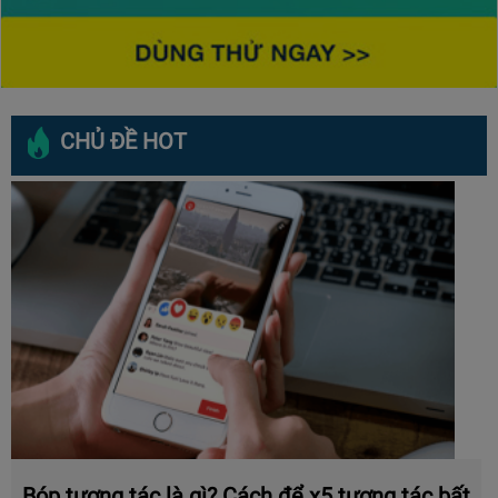
CHỦ ĐỀ HOT
Bóp tương tác là gì? Cách để x5 tương tác bất