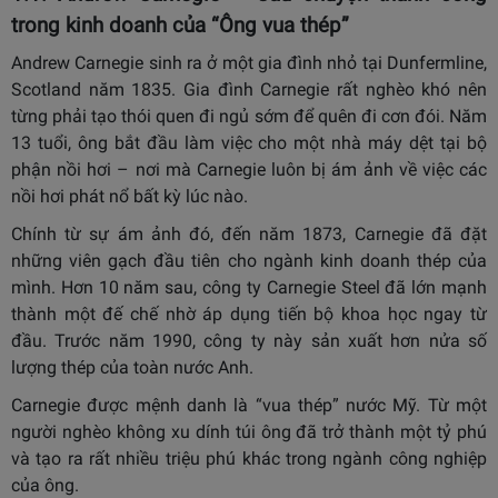
trong kinh doanh của “Ông vua thép”
Andrew Carnegie sinh ra ở một gia đình nhỏ tại Dunfermline,
Scotland năm 1835. Gia đình Carnegie rất nghèo khó nên
từng phải tạo thói quen đi ngủ sớm để quên đi cơn đói. Năm
13 tuổi, ông bắt đầu làm việc cho một nhà máy dệt tại bộ
phận nồi hơi – nơi mà Carnegie luôn bị ám ảnh về việc các
nồi hơi phát nổ bất kỳ lúc nào.
Chính từ sự ám ảnh đó, đến năm 1873, Carnegie đã đặt
những viên gạch đầu tiên cho ngành kinh doanh thép của
mình. Hơn 10 năm sau, công ty Carnegie Steel đã lớn mạnh
thành một đế chế nhờ áp dụng tiến bộ khoa học ngay từ
đầu. Trước năm 1990, công ty này sản xuất hơn nửa số
lượng thép của toàn nước Anh.
Carnegie được mệnh danh là “vua thép” nước Mỹ. Từ một
người nghèo không xu dính túi ông đã trở thành một tỷ phú
và tạo ra rất nhiều triệu phú khác trong ngành công nghiệp
của ông.