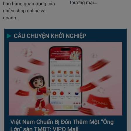
thương mại…
bán hàng quan trọng của
nhiều shop online và
doanh…
CÂU CHUYỆN KHỞI NGHIỆP
Việt Nam Chuẩn Bị Đón Thêm Một “Ông
Lớn” sàn TMĐT: VIPO Mall