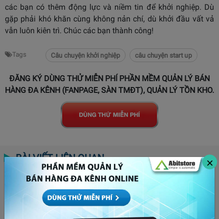
các bạn có thêm động lực và niềm tin để khởi nghiệp. Dù
gặp phải khó khăn cùng không nản chí, dù khởi đầu vất vả
vẫn luôn kiên trì. Chúc các bạn thành công!
Tags
Câu chuyện khởi nghiệp
câu chuyện start up
ĐĂNG KÝ DÙNG THỬ MIỄN PHÍ PHẦN MỀM QUẢN LÝ BÁN
HÀNG ĐA KÊNH (FANPAGE, SÀN TMĐT), QUẢN LÝ TỒN KHO.
BÀI VIẾT LIÊN QUAN
×