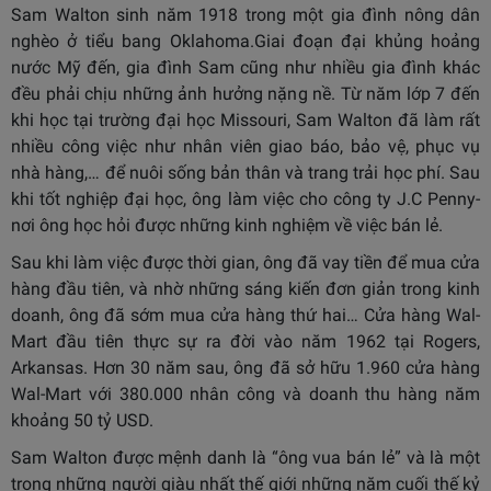
Sam Walton sinh năm 1918 trong một gia đình nông dân
nghèo ở tiểu bang Oklahoma.Giai đoạn đại khủng hoảng
nước Mỹ đến, gia đình Sam cũng như nhiều gia đình khác
đều phải chịu những ảnh hưởng nặng nề. Từ năm lớp 7 đến
khi học tại trường đại học Missouri, Sam Walton đã làm rất
nhiều công việc như nhân viên giao báo, bảo vệ, phục vụ
nhà hàng,… để nuôi sống bản thân và trang trải học phí. Sau
khi tốt nghiệp đại học, ông làm việc cho công ty J.C Penny-
nơi ông học hỏi được những kinh nghiệm về việc bán lẻ.
Sau khi làm việc được thời gian, ông đã vay tiền để mua cửa
hàng đầu tiên, và nhờ những sáng kiến đơn giản trong kinh
doanh, ông đã sớm mua cửa hàng thứ hai… Cửa hàng Wal-
Mart đầu tiên thực sự ra đời vào năm 1962 tại Rogers,
Arkansas. Hơn 30 năm sau, ông đã sở hữu 1.960 cửa hàng
Wal-Mart với 380.000 nhân công và doanh thu hàng năm
khoảng 50 tỷ USD.
Sam Walton được mệnh danh là “ông vua bán lẻ” và là một
trong những người giàu nhất thế giới những năm cuối thế kỷ