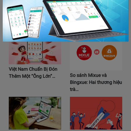
HDPE là gì? “Đầu tư
Hà Nội sẽ thoái vốn khỏi
HDPE” trên TikTok là…
Giầy Thượng Đình:…
Việt Nam Chuẩn Bị Đón
So sánh Mixue và
Thêm Một “Ông Lớn”…
Bingxue: Hai thương hiệu
trà…