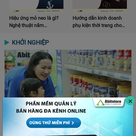
Hiệu ứng mỏ neo là gì?
Hướng dẫn kinh doanh
Nghệ thuật nắm…
phụ kiện thời trang cho…
KHỞI NGHIỆP
×