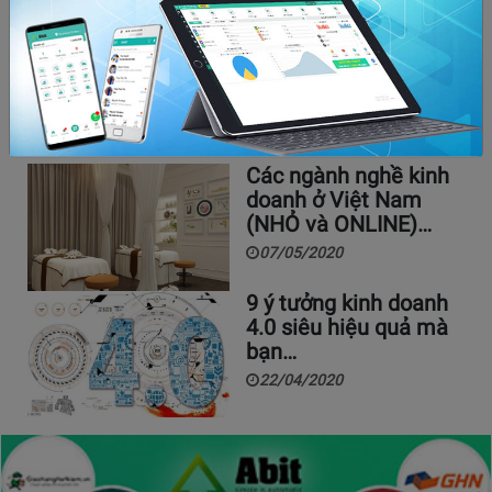
Mở cửa hàng sữa ở nông thôn xu hướng mới
năm 2021
05/04/2021
9990
Mở cửa hàng sữa ở nông thôn là mô hình được đầu tư
nhiều nhất hiện nay. Với chi phí…
Các ngành nghề kinh
doanh ở Việt Nam
(NHỎ và ONLINE)…
07/05/2020
9 ý tưởng kinh doanh
4.0 siêu hiệu quả mà
bạn…
22/04/2020