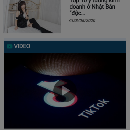
Top 10 ý tưởng kinh
doanh ở Nhật Bản
“độc…
23/05/2020
VIDEO