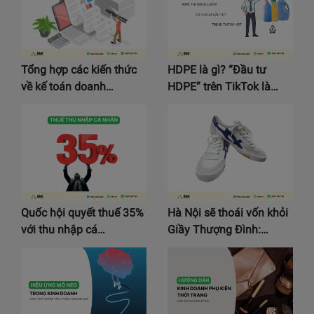
Tổng hợp các kiến thức
HDPE là gì? “Đầu tư
về kế toán doanh…
HDPE” trên TikTok là…
Quốc hội quyết thuế 35%
Hà Nội sẽ thoái vốn khỏi
với thu nhập cá…
Giầy Thượng Đình:…