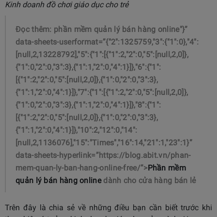
Kinh doanh đồ chơi giáo dục cho trẻ
Đọc thêm:
phần mềm quản lý bán hàng online"}”
data-sheets-userformat=”{"2":1325759,"3":{"1":0},"4":
[null,2,13228792],"5":{"1":[{"1":2,"2":0,"5":[null,2,0]},
{"1":0,"2":0,"3":3},{"1":1,"2":0,"4":1}]},"6":{"1":
[{"1":2,"2":0,"5":[null,2,0]},{"1":0,"2":0,"3":3},
{"1":1,"2":0,"4":1}]},"7":{"1":[{"1":2,"2":0,"5":[null,2,0]},
{"1":0,"2":0,"3":3},{"1":1,"2":0,"4":1}]},"8":{"1":
[{"1":2,"2":0,"5":[null,2,0]},{"1":0,"2":0,"3":3},
{"1":1,"2":0,"4":1}]},"10":2,"12":0,"14":
[null,2,1136076],"15":"Times","16":14,"21":1,"23":1}”
data-sheets-hyperlink=”https://blog.abit.vn/phan-
mem-quan-ly-ban-hang-online-free/”>
Phần mềm
quản lý bán hàng online
dành cho cửa hàng bán lẻ
Trên đây là chia sẻ về những điều bạn cần biết trước khi