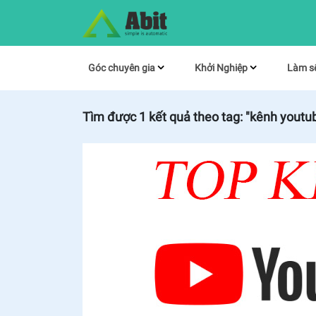
Góc chuyên gia
Khởi Nghiệp
Làm s
Tìm được
1
kết quả theo tag:
"kênh youtub