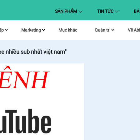
(CURRENT)
SẢN PHẨM
TIN TỨC
BÁ
ếp
Marketing
Mục khác
Quản trị
Về Abi
e nhiều sub nhất việt nam"