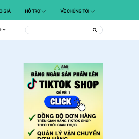
O GIÁ
HỖ TRỢ
VỀ CHÚNG TÔI
t
Tìm
Tìm
kiếm
kiếm: