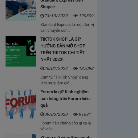
Standard Express trên
Shopee
23/10/2020
190309
Standard Express là một đơn vị
vận chuyển còn…
TIKTOK SHOP LÀ GÌ?
HƯỚNG DẪN MỞ SHOP
TRÊN TIKTOK CHI TIẾT
NHẤT 2022!
26/02/2022
137098
Cụm từ "TikTok Shop" đang
làm mưa làm gió…
Forum là gì? Kinh nghiệm
bán hàng trên Forum hiệu
quả
09/05/2020
91691
Forum hẳn chẳng còn gì xa lạ
với các…
Khung giờ vàng Facebook :