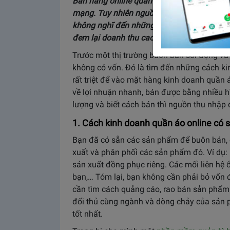
Bán hàng online quần áo là xu thế kinh do
mạng. Tuy nhiên nguồn vốn lại trở thành vấ
không nghĩ đến những cách kinh doanh quầ
đem lại doanh thu cao?
Trước một thị trường buôn bán sôi động và 
không có vốn. Đó là tìm đến những cách ki
rất triệt để vào mặt hàng kinh doanh quần á
về lợi nhuận nhanh, bán được bằng nhiều h
lượng và biết cách bán thì nguồn thu nhập
1. Cách kinh doanh quần áo online có
Bạn đã có sẵn các sản phẩm để buôn bán, 
xuất và phân phối các sản phẩm đó. Ví dụ:
sản xuất đồng phục riêng. Các mối liên hệ 
bạn,… Tóm lại, bạn không cần phải bỏ vốn
cần tìm cách quảng cáo, rao bán sản phẩm
đối thủ cùng ngành và dòng chảy của sản p
tốt nhất.