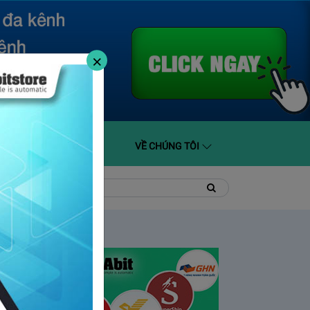
×
O GIÁ
HỖ TRỢ
VỀ CHÚNG TÔI
t
Tìm
Tìm
kiếm
kiếm: