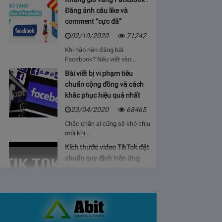
Đăng ảnh câu like và
comment “cực đã”
02/10/2020
71242
Khi nào nên đăng bài
Facebook? Nếu viết vào…
Bài viết bị vi phạm tiêu
chuẩn cộng đồng và cách
khắc phục hiệu quả nhất
23/04/2020
68465
Chắc chắn ai cũng sẽ khó chịu
mỗi khi…
Kích thước video TikTok đặt
chuẩn quy định trên ứng
dụng
06/05/2020
64931
Bạn sẽ cảm thấy mệt mỏi, vì cứ
phải…
Bảng giá lượt view Youtube