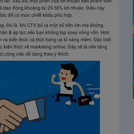
àn tất. Sau đó, một phần của lợi nhuận sản phẩm bán
sẽ dao động khoảng từ 25-50% lợi nhuận. Điều này
 tác để có mức chiết khấu phù hợp.
ng. Đó là khi CTV bỏ ra một số tiền lớn mà không
hăn & áp lực nếu bạn không kịp xoay vòng vốn. Hơn
 và kiến thức cả thời trang và kĩ năng mềm. Đặc biệt
c kiến thức về marketing online. Đây sẽ là nền tảng
t công việc dễ dàng theo ý thích.