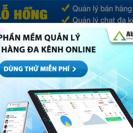
(CURRENT)
SẢN PHẨM
TIN TỨC
BÁ
ếp
Marketing
Mục khác
Quản trị
Về Abi
ông cần vốn lợi nhuận cao