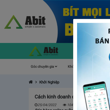
Góc chuyên gia
Khởi Nghiệp
Làm s
Khởi Nghiệp
Cách kinh doanh quần áo online kh
25/04/2022
10457