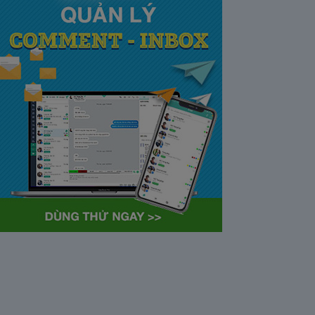
tại Việt Nam và Hoa kỳ mới
nhất 2021
28/05/2020
63372
Khi tham gia chương trình
Partner Program của YouTube,
…
Cách bỏ ẩn trò chuyện trên
Zalo ở thiết bị máy tính và
điện thoại iphone
26/05/2020
62309
Bỏ ẩn cuộc trò chuyện là tính
năng khá…