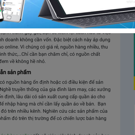
anh được nhiều người lựa chọn để kinh doanh trên
n đề khiến nhiều người đắn đo. Vậy thì tại sao
n áo online không cần vốn, đơn giản, dễ làm mà
cạnh tranh gay gắt, bạn sẽ kiếm lợi cách nào từ việc
nh doanh không cần vốn. Đặc biệt cách này áp dụng
o online. Vì chúng có giá rẻ, nguồn hàng nhiều, thu
ình thức,…Chỉ cần bạn chăm chỉ, có nguồn chất
 đem về không hề nhỏ.
 sẵn sản phẩm
có nguồn hàng ổn định hoặc có điều kiện để sản
 Nghề truyền thống của gia đình làm may, các xưởng
ổn định, lâu dài có sản xuất cung cấp quần áo cho
 để nhập hàng mà chỉ cần lấy quần áo về bán. Bạn
 đó trên nhiều kênh. Nghiên cứu các sản phẩm của
hẩm đó trên thị trường để có chiến lược bán hàng