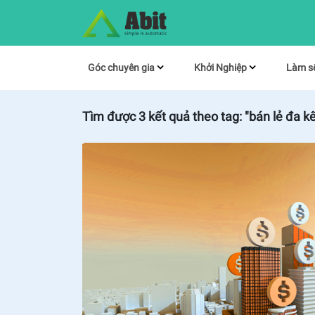
Góc chuyên gia
Khởi Nghiệp
Làm s
Tìm được
3
kết quả theo tag:
"bán lẻ đa k