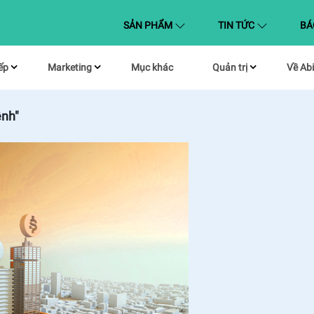
(CURRENT)
SẢN PHẨM
TIN TỨC
BÁ
ếp
Marketing
Mục khác
Quản trị
Về Abi
ênh"