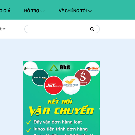
O GIÁ
HỖ TRỢ
VỀ CHÚNG TÔI
t
Tìm
Tìm
kiếm
kiếm: