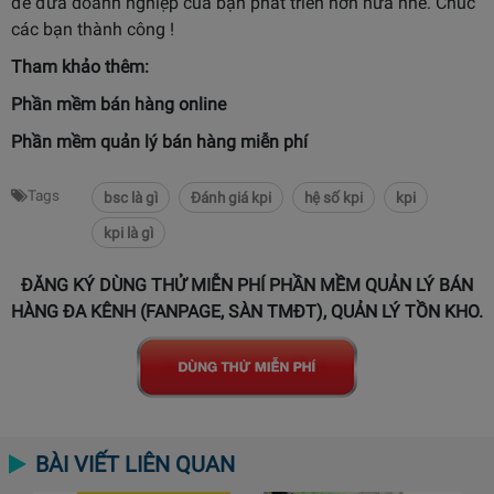
để đưa doanh nghiệp của bạn phát triển hơn nữa nhé. Chúc
các bạn thành công !
Tham khảo thêm:
Phần mềm bán hàng online
Phần mềm quản lý bán hàng miễn phí
Tags
bsc là gì
Đánh giá kpi
hệ số kpi
kpi
kpi là gì
ĐĂNG KÝ DÙNG THỬ MIỄN PHÍ PHẦN MỀM QUẢN LÝ BÁN
HÀNG ĐA KÊNH (FANPAGE, SÀN TMĐT), QUẢN LÝ TỒN KHO.
BÀI VIẾT LIÊN QUAN