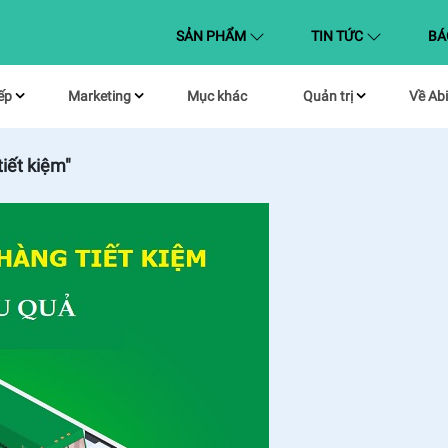
(CURRENT)
SẢN PHẨM
TIN TỨC
BÁ
ếp
Marketing
Mục khác
Quản trị
Về Abi
iết kiệm"