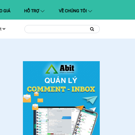
O GIÁ
HỖ TRỢ
VỀ CHÚNG TÔI
t
Tìm
Tìm
kiếm
kiếm: