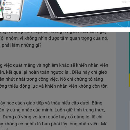
tố cốt lõi quyết định đến sự phát triển của một tổ
óng vai trò nhỏ. Chính vì vậy, làm lãnh đạo và cách
hìa khóa vạn năng mở ra cánh cửa phát triển cho
ng. Nhưng trên thực tế, không ít người thất bại ngay
 đội nhóm, vì không nhìn được tầm quan trọng của nó.
n phải làm những gì?
ng việc quát mắng và nghiêm khắc sẽ khiến nhân viên
n, kết quả lại hoàn toàn ngược lại. Điều này chỉ gieo
ên nhút nhát trong công việc. Nó chỉ chứng tỏ rằng
rường thiếu động lực và khiến nhân viên không còn tôn
hãy học cách giao tiếp và thấu hiểu cấp dưới. Bằng
n lý cứng nhắc của mình. Luôn giữ tính trung thực,
ói. Đừng cố vòng vo tam quốc hay cố dùng lời lẽ chỉ
vậy không có nghĩa là bạn phải lấy lòng nhân viên. Mà