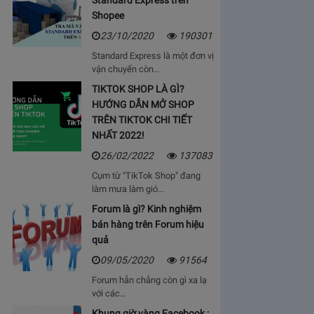
Standard Express trên
Shopee
23/10/2020
190301
Standard Express là một đơn vị
vận chuyển còn…
TIKTOK SHOP LÀ GÌ?
HƯỚNG DẪN MỞ SHOP
TRÊN TIKTOK CHI TIẾT
NHẤT 2022!
26/02/2022
137083
Cụm từ "TikTok Shop" đang
làm mưa làm gió…
Forum là gì? Kinh nghiệm
bán hàng trên Forum hiệu
quả
09/05/2020
91564
Forum hẳn chẳng còn gì xa lạ
với các…
Khung giờ vàng Facebook :