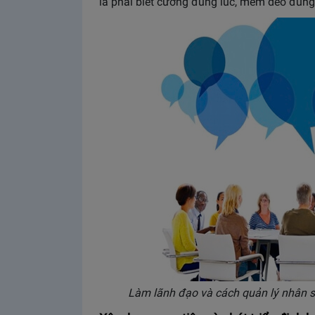
là phải biết cương đúng lúc, mềm dẻo đúng
Làm lãnh đạo và cách quản lý nhân s