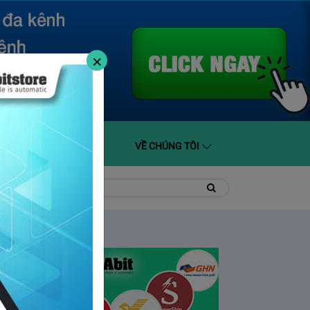
×
O GIÁ
HỖ TRỢ
VỀ CHÚNG TÔI
t
Tìm
Tìm
kiếm
kiếm: