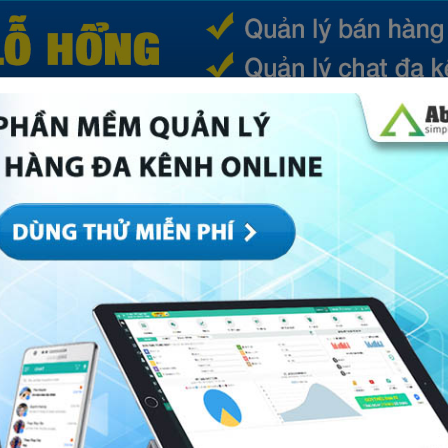
(CURRENT)
SẢN PHẨM
TIN TỨC
BÁ
ếp
Marketing
Mục khác
Quản trị
Về Abi
 sự thúc đẩy doanh nghiệp phát triển