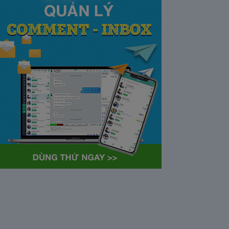
tại Việt Nam và Hoa kỳ mới
nhất 2021
28/05/2020
63356
Khi tham gia chương trình
Partner Program của YouTube,
…
Cách bỏ ẩn trò chuyện trên
Zalo ở thiết bị máy tính và
điện thoại iphone
26/05/2020
62301
Bỏ ẩn cuộc trò chuyện là tính
năng khá…