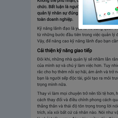
Không thể phủ nhận, con người chính là yếu 
chức. Bất luận là người đứng đầu hay chỉ đ
quản lý nhân sự đúng đắn chính là chiếc c
toàn doanh nghiệp.
Kỹ năng lãnh đạo là yếu tố vô cùng quan trọ
từ những bước đầu tiên trong việc quản lý
Vậy, để nâng cao kỹ năng lãnh đạo bạn cầ
Cải thiện kỹ năng giao tiếp
Đôi khi, những nhà quản lý sẽ nhầm lẫn rằ
của mình sợ và chú ý làm việc hơn. Tuy nhiê
rắc cho họ thêm nỗi sợ hãi, ám ảnh và trở n
bạn là người sếp độc tài, giỏi tạo ra môi t
trọng mình nữa.
Thay vì làm mọi chuyện trở nên tồi tệ hơn, 
cách thay đổi và điều chỉnh phong cách quả
thẳng thắn và thái độ tôn trọng trong lời n
trích, xỉa xói bất cứ cá nhân nào. Nói như 