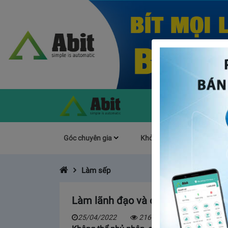
Góc chuyên gia
Khởi Nghiệp
Làm s
Làm sếp
Làm lãnh đạo và cách quản lý nhân
25/04/2022
2164