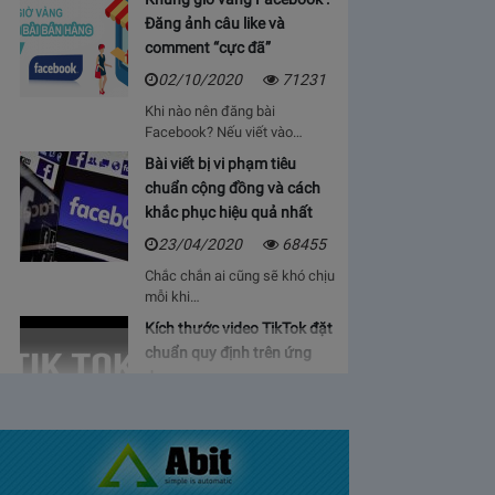
Đăng ảnh câu like và
comment “cực đã”
02/10/2020
71231
Khi nào nên đăng bài
Facebook? Nếu viết vào…
Bài viết bị vi phạm tiêu
chuẩn cộng đồng và cách
khắc phục hiệu quả nhất
23/04/2020
68455
Chắc chắn ai cũng sẽ khó chịu
mỗi khi…
Kích thước video TikTok đặt
chuẩn quy định trên ứng
dụng
06/05/2020
64922
Bạn sẽ cảm thấy mệt mỏi, vì cứ
phải…
Bảng giá lượt view Youtube