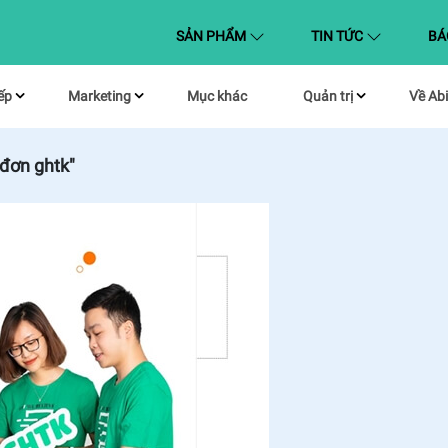
(CURRENT)
SẢN PHẨM
TIN TỨC
BÁ
ếp
Marketing
Mục khác
Quản trị
Về Abi
 đơn ghtk"