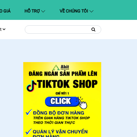
O GIÁ
HỖ TRỢ
VỀ CHÚNG TÔI
t
Tìm
Tìm
kiếm
kiếm: