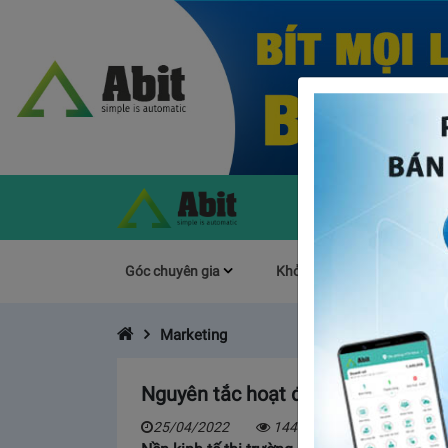
Góc chuyên gia
Khởi Nghiệp
Làm s
Marketing
Nguyên tắc hoạt động của dịch v
25/04/2022
14479