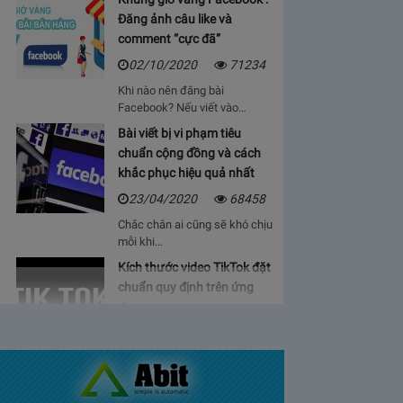
Đăng ảnh câu like và
comment “cực đã”
02/10/2020
71234
Khi nào nên đăng bài
Facebook? Nếu viết vào…
Bài viết bị vi phạm tiêu
chuẩn cộng đồng và cách
khắc phục hiệu quả nhất
23/04/2020
68458
Chắc chắn ai cũng sẽ khó chịu
mỗi khi…
Kích thước video TikTok đặt
chuẩn quy định trên ứng
dụng
06/05/2020
64923
Bạn sẽ cảm thấy mệt mỏi, vì cứ
phải…
Bảng giá lượt view Youtube