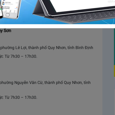
át triển và bùng nổ, kéo theo nhu cầu vận chuyển hàng
hộ kinh doanh, doanh nghiệp. Giao hàng tiết kiệm Quy
́t cả khách hàng.
y Nhơn
ây Sơn
, phường Lê Lợi, thành phố Quy Nhơn, tỉnh Bình Định
hật: Từ 7h30 – 17h30.
n, phường Nguyễn Văn Cừ, thành phố Quy Nhơn, tỉnh
hật: Từ 7h30 – 17h30.