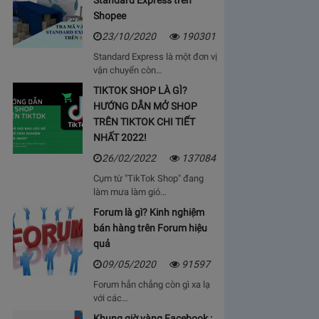
Standard Express trên
Shopee
23/10/2020
190301
Standard Express là một đơn vị
vận chuyển còn…
TIKTOK SHOP LÀ GÌ?
HƯỚNG DẪN MỞ SHOP
TRÊN TIKTOK CHI TIẾT
NHẤT 2022!
26/02/2022
137084
Cụm từ "TikTok Shop" đang
làm mưa làm gió…
Forum là gì? Kinh nghiệm
bán hàng trên Forum hiệu
quả
09/05/2020
91597
Forum hẳn chẳng còn gì xa lạ
với các…
Khung giờ vàng Facebook :