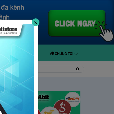
×
O GIÁ
HỖ TRỢ
VỀ CHÚNG TÔI
t
Tìm
Tìm
kiếm
kiếm: