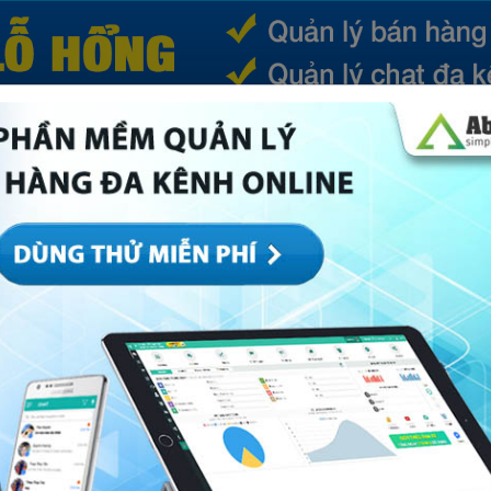
(CURRENT)
SẢN PHẨM
TIN TỨC
BÁ
ếp
Marketing
Mục khác
Quản trị
Về Abi
ụ giao hàng tiết kiệm Quy Nhơn