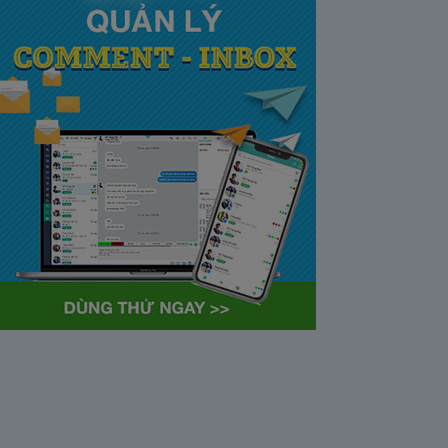
tại Việt Nam và Hoa kỳ mới
nhất 2021
28/05/2020
63361
Khi tham gia chương trình
Partner Program của YouTube,
…
Cách bỏ ẩn trò chuyện trên
Zalo ở thiết bị máy tính và
điện thoại iphone
26/05/2020
62303
Bỏ ẩn cuộc trò chuyện là tính
năng khá…