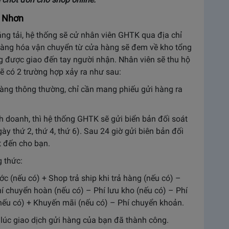
y Nhơn
ng tải, hệ thống sẽ cử nhân viên GHTK qua địa chỉ
 hàng hóa vận chuyển từ cửa hàng sẽ đem về kho tổng
 được giao đến tay người nhận. Nhân viên sẽ thu hộ
 sẽ có 2 trường hợp xảy ra như sau:
hàng thông thường, chỉ cần mang phiếu gửi hàng ra
 doanh, thì hệ thống GHTK sẽ gửi biển bản đối soát
ày thứ 2, thứ 4, thứ 6). Sau 24 giờ gửi biên bản đối
́t đến cho bạn.
g thức:
c (nếu có) + Shop trả ship khi trả hàng (nếu có) –
í chuyển hoàn (nếu có) – Phí lưu kho (nếu có) – Phí
(nếu có) + Khuyến mãi (nếu có) – Phí chuyển khoản.
 lúc giao dịch gửi hàng của bạn đã thành công.