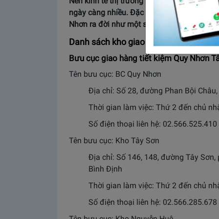
Nền kinh tế thị trường đang ngày càng ph
ngày càng nhiều. Đặc biệt là đối với các 
Nhơn ra đời như một sự giúp đỡ đắc lực tới tâ
Danh sách kho giao hàng tiết kiệm Qu
Bưu cục giao hàng tiết kiệm Quy Nhơn T
Tên bưu cục: BC Quy Nhơn
Địa chỉ: Số 28, đường Phan Bội Châu
Thời gian làm việc: Thứ 2 đến chủ n
Số điện thoại liên hệ: 02.566.525.410
Tên bưu cục: Kho Tây Sơn
Địa chỉ: Số 146, 148, đường Tây Sơ
Bình Định
Thời gian làm việc: Thứ 2 đến chủ n
Số điện thoại liên hệ: 02.566.285.678
Tên bưu cục: Kho Nguyễn Huệ