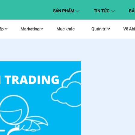
(CURRENT)
SẢN PHẨM
TIN TỨC
BÁ
ếp
Marketing
Mục khác
Quản trị
Về Abi