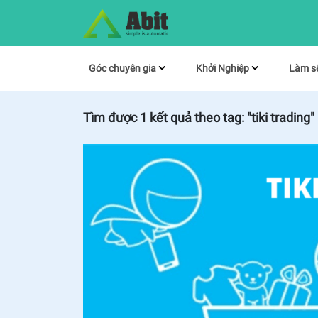
Góc chuyên gia
Khởi Nghiệp
Làm s
Tìm được
1
kết quả theo tag:
"tiki trading"