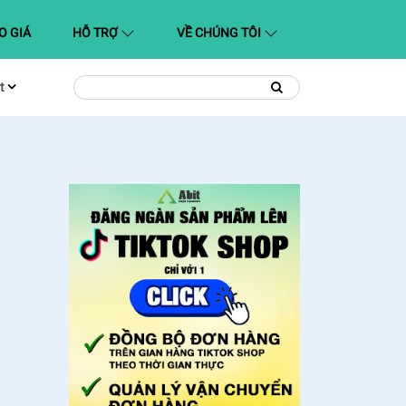
O GIÁ
HỖ TRỢ
VỀ CHÚNG TÔI
t
Tìm
Tìm
kiếm
kiếm: