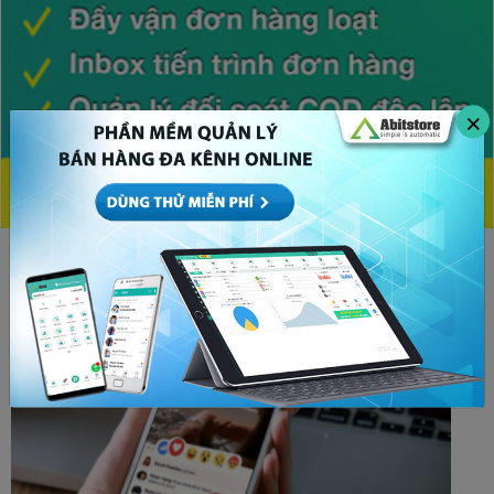
×
CHỦ ĐỀ HOT