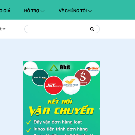
O GIÁ
HỖ TRỢ
VỀ CHÚNG TÔI
t
Tìm
Tìm
kiếm
kiếm: