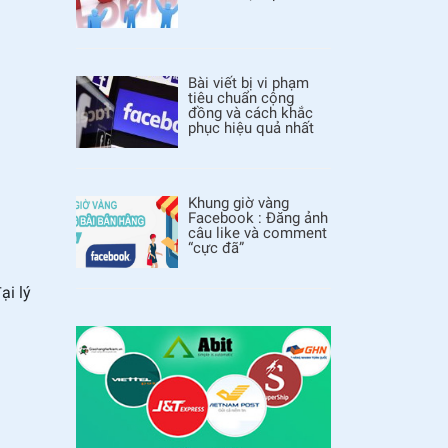
Bài viết bị vi phạm
tiêu chuẩn cộng
đồng và cách khắc
phục hiệu quả nhất
Khung giờ vàng
Facebook : Đăng ảnh
câu like và comment
“cực đã”
ại lý