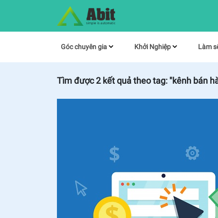
Góc chuyên gia
Khởi Nghiệp
Làm s
Tìm được
2
kết quả theo tag:
"kênh bán h