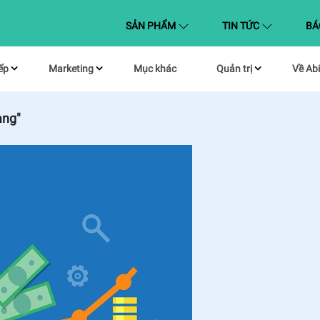
(CURRENT)
SẢN PHẨM
TIN TỨC
BÁ
ếp
Marketing
Mục khác
Quản trị
Về Abi
àng"