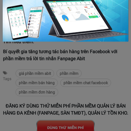
Abit mà chúng tôi đã tổng hợp. Với phần mềm này, bạn chỉ
cần vài thao tác đơn giản, vừa tiết kiệm thời gian cũng như
chi phí mà vẫn đạt hiệu quả chốt đơn cao. Nếu vẫn còn nghi
ngờ về những tính năng tuyệt vời của Abit, còn chần chờ gì
mà không thử trải nghiệm ngay với 15 ngày miễn phí.
Tìm hiểu thêm:
Bí quyết gia tăng tương tác bán hàng trên Facebook với
phần mềm trả lời tin nhắn Fanpage Abit
giá phần mềm abit
phần mềm
Tags
phần mềm bán hàng
phần mềm chat facebook
phần mềm đơn hàng
ĐĂNG KÝ DÙNG THỬ MIỄN PHÍ PHẦN MỀM QUẢN LÝ BÁN
HÀNG ĐA KÊNH (FANPAGE, SÀN TMĐT), QUẢN LÝ TỒN KHO.