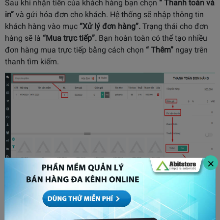
Sau khi nhận tiền của khách hàng bạn chọn
“ Thanh toán và
in”
và gửi hóa đơn cho khách. Hệ thống sẽ nhập thông tin
khách hàng vào mục
“Xử lý đơn hàng”.
Trạng thái cho đơn
hàng sẽ là
“Mua trực tiếp”.
Bạn hoàn toàn có thể tạo nhiều
đơn hàng mua trực tiếp bằng cách chọn
“ Thêm”
ngay trên
thanh tìm kiếm.
×
Hướng dẫn cách tạo đơn hàng trên Abit
Trên đây là hướng dẫn cơ bản về cách tạo đơn hàng trên