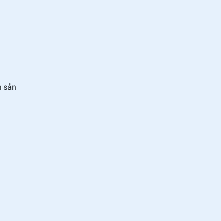
1
m sản