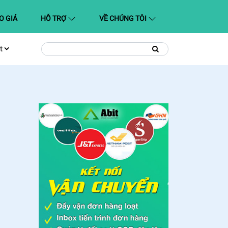
O GIÁ
HỖ TRỢ
VỀ CHÚNG TÔI
t
Tìm
Tìm
kiếm
kiếm: