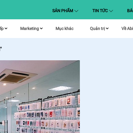
(CURRENT)
SẢN PHẨM
TIN TỨC
BÁ
ếp
Marketing
Mục khác
Quản trị
Về Abi
"