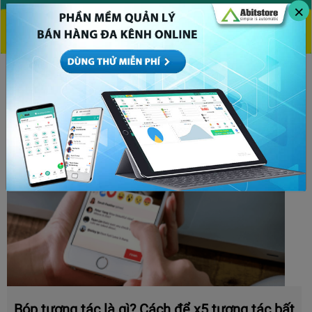
×
CHỦ ĐỀ HOT
Bóp tương tác là gì? Cách để x5 tương tác bất