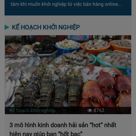
tâm khi muốn khởi nghiệp từ việc bán hàng online…
KẾ HOẠCH KHỞI NGHIỆP
Kế hoạch khởi nghiệp
8762
3 mô hình kinh doanh hải sản “hot” nhất
hiện nay giúp bạn “hốt bạc”