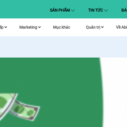
(CURRENT)
SẢN PHẨM
TIN TỨC
BÁ
ếp
Marketing
Mục khác
Quản trị
Về Abi