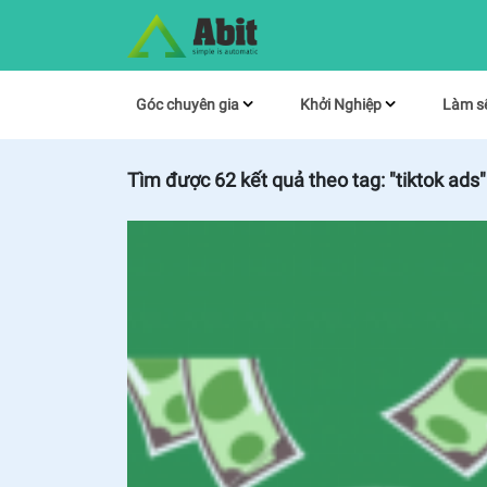
Góc chuyên gia
Khởi Nghiệp
Làm s
Tìm được
62
kết quả theo tag:
"tiktok ads"