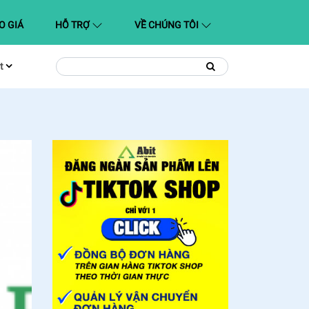
O GIÁ
HỖ TRỢ
VỀ CHÚNG TÔI
t
Tìm
Tìm
kiếm
kiếm: