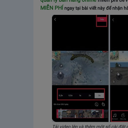
quản lý bán hàng online
miễn phí
để v
MIỄN PHÍ
ngay tại bài viết này để nhận h
Tải video lên và thêm một số cài đặt 