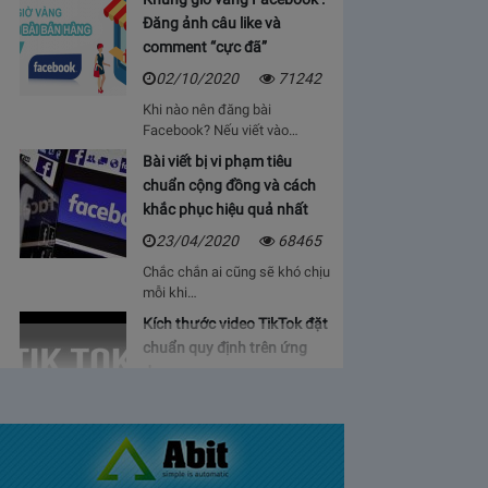
Đăng ảnh câu like và
comment “cực đã”
02/10/2020
71242
Khi nào nên đăng bài
Facebook? Nếu viết vào…
Bài viết bị vi phạm tiêu
chuẩn cộng đồng và cách
khắc phục hiệu quả nhất
23/04/2020
68465
Chắc chắn ai cũng sẽ khó chịu
mỗi khi…
Kích thước video TikTok đặt
chuẩn quy định trên ứng
dụng
06/05/2020
64930
Bạn sẽ cảm thấy mệt mỏi, vì cứ
phải…
Bảng giá lượt view Youtube