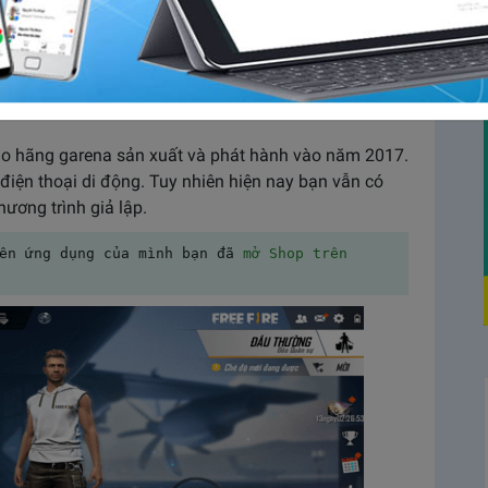
trên game rồi đăng lên tik tok không còn khó khăn
deo game hấp dẫn thu hút và bắt mắt người xem thì
 đây mình sẽ hướng dẫn các bạn cách quay tik tok
do hãng garena sản xuất và phát hành vào năm 2017.
ị điện thoại di động. Tuy nhiên hiện nay bạn vẫn có
hương trình giả lập.
ên ứng dụng của mình bạn đã 
mở Shop trên 