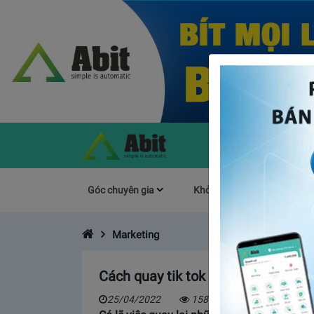
Góc chuyên gia
Khởi Nghiệp
Làm s
Marketing
Cách quay tik tok free fire chất n
25/04/2022
15862