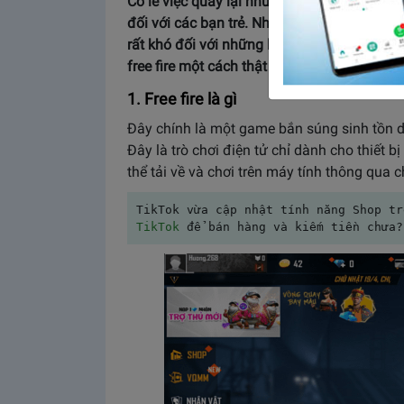
Có lẽ việc quay lại những khoảnh khắc đẹp 
đối với các bạn trẻ. Nhưng việc làm một vi
rất khó đối với những bạn mới. Vậy thì sau
free fire một cách thật ngầu.
1. Free fire là gì
Đây chính là một game bắn súng sinh tồn 
Đây là trò chơi điện tử chỉ dành cho thiết b
thể tải về và chơi trên máy tính thông qua c
TikTok vừa cập nhật tính năng Shop tr
TikTok
 để bán hàng và kiếm tiền chưa?