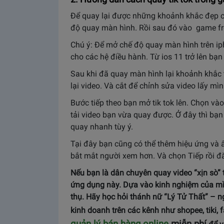
Để quay lại được những khoảnh khắc đẹp c
độ quay màn hình. Rồi sau đó vào game free
Chú ý: Để mở chế độ quay màn hình trên ip
cho các hệ điều hành. Từ ios 11 trở lên b
Sau khi đã quay màn hình lại khoảnh khắc 
lại video. Và cắt để chỉnh sửa video lấy mì
Bước tiếp theo bạn mở tik tok lên. Chọn và
tải video bạn vừa quay được. Ở đây thì bạ
quay nhanh tùy ý.
Tại đây bạn cũng có thể thêm hiệu ứng và 
bắt mắt người xem hơn. Và chọn Tiếp rồi đ
Nếu bạn là dân chuyên quay video “xịn sò” tr
ứng dụng này. Dựa vào kinh nghiệm của mì
thụ. Hãy học hỏi thánh nữ “Lý Tử Thất” – ng
kinh doanh trên các kênh như shopee, tiki