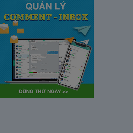
tại Việt Nam và Hoa kỳ mới
nhất 2021
28/05/2020
63372
Khi tham gia chương trình
Partner Program của YouTube,
…
Cách bỏ ẩn trò chuyện trên
Zalo ở thiết bị máy tính và
điện thoại iphone
26/05/2020
62309
Bỏ ẩn cuộc trò chuyện là tính
năng khá…