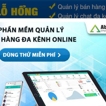
(CURRENT)
SẢN PHẨM
TIN TỨC
BÁ
ếp
Marketing
Mục khác
Quản trị
Về Abi
hư nước cất mà ai cũng làm được