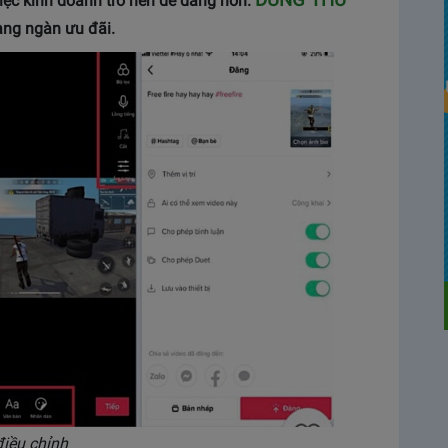
DÙNG THỬ
iệc kinh doanh trở nên dễ dàng hơn.
àng ngàn ưu đãi.
điều chỉnh