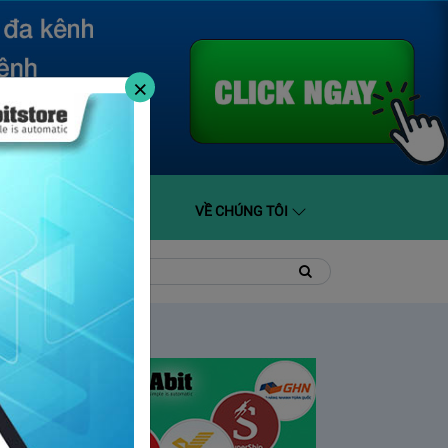
×
O GIÁ
HỖ TRỢ
VỀ CHÚNG TÔI
t
Tìm
Tìm
kiếm
kiếm: