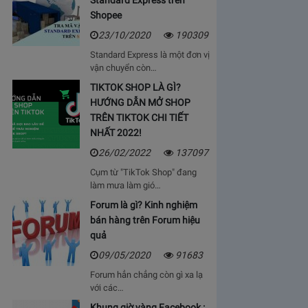
Standard Express trên
Shopee
23/10/2020
190309
Standard Express là một đơn vị
vận chuyển còn…
TIKTOK SHOP LÀ GÌ?
HƯỚNG DẪN MỞ SHOP
TRÊN TIKTOK CHI TIẾT
NHẤT 2022!
26/02/2022
137097
Cụm từ "TikTok Shop" đang
làm mưa làm gió…
Forum là gì? Kinh nghiệm
bán hàng trên Forum hiệu
quả
09/05/2020
91683
Forum hẳn chẳng còn gì xa lạ
với các…
Khung giờ vàng Facebook :