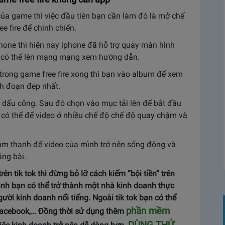
ủa game thì việc đầu tiên bạn cần làm đó là mở chế
 fire để chinh chiến.
hone thì hiện nay iphone đã hỗ trợ quay màn hình
ạn có thể lên mạng mạng xem hướng dẫn.
trong game free fire xong thì bạn vào album để xem
nh đoạn đẹp nhất.
o dấu công. Sau đó chọn vào mục tải lên để bắt đầu
n có thể để video ở nhiều chế độ chế độ quay chậm và
âm thanh để video của mình trở nên sống động và
ăng bài.
ên tik tok thì đừng bỏ lỡ cách kiếm “bội tiền” trên
nh bạn có thể trở thành một nhà kinh doanh thực
ười kinh doanh nổi tiếng. Ngoài tik tok bạn có thể
phần mềm
, facebook,… Đồng thời sử dụng thêm