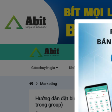
Góc chuyên gia
Khởi Nghiệp
Làm s
Marketing
Hướng dẫn đặt biệt danh trong nhó
trong group)