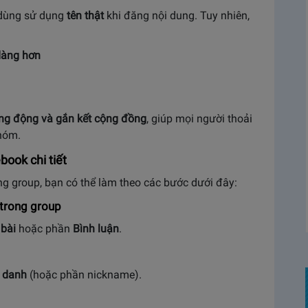
 dùng sử dụng
tên thật
khi đăng nội dung. Tuy nhiên,
 dàng hơn
ống động và gắn kết cộng đồng
, giúp mọi người thoải
nhóm.
book chi tiết
ong group, bạn có thể làm theo các bước dưới đây:
 trong group
bài
hoặc phần
Bình luận
.
t danh
(hoặc phần nickname).