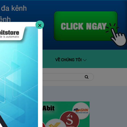
×
O GIÁ
HỖ TRỢ
VỀ CHÚNG TÔI
t
Tìm
Tìm
kiếm
kiếm: