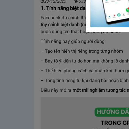
23/12/2025
3387
1. Tính năng biệt danh mới trên Facebo
Facebook đã chính thức ra mắt tính năng 
tùy chỉnh biệt danh (nickname) và avatar r
buộc dùng tên thật hoặc đăng ẩn danh.
Tính năng này giúp người dùng:
– Tạo tên hiển thị riêng trong từng nhóm
– Bày tỏ ý kiến tự do hơn mà không lộ danh
– Thể hiện phong cách cá nhân khi tham gi
– Tăng tính riêng tư khi đăng bài hoặc bình
Điều này mở ra
một trải nghiệm tương tác 