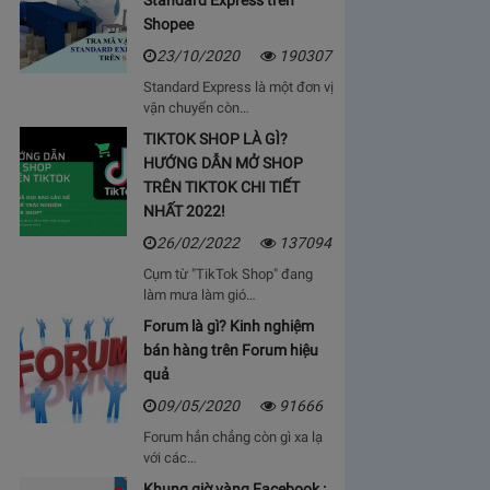
Standard Express trên
Shopee
23/10/2020
190307
Standard Express là một đơn vị
vận chuyển còn…
TIKTOK SHOP LÀ GÌ?
HƯỚNG DẪN MỞ SHOP
TRÊN TIKTOK CHI TIẾT
NHẤT 2022!
26/02/2022
137094
Cụm từ "TikTok Shop" đang
làm mưa làm gió…
Forum là gì? Kinh nghiệm
bán hàng trên Forum hiệu
quả
09/05/2020
91666
Forum hẳn chẳng còn gì xa lạ
với các…
Khung giờ vàng Facebook :