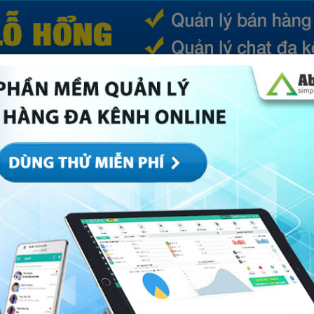
(CURRENT)
SẢN PHẨM
TIN TỨC
BÁ
ếp
Marketing
Mục khác
Quản trị
Về Abi
m Facebook (dạng ẩn danh, chỉ hiển thị