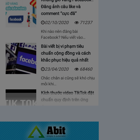
Đăng ảnh câu like và
comment “cực đã”
02/10/2020
71237
Khi nào nên đăng bài
Facebook? Nếu viết vào…
Bài viết bị vi phạm tiêu
chuẩn cộng đồng và cách
khắc phục hiệu quả nhất
23/04/2020
68460
Chắc chắn ai cũng sẽ khó chịu
mỗi khi…
Kích thước video TikTok đặt
chuẩn quy định trên ứng
dụng
06/05/2020
64925
Bạn sẽ cảm thấy mệt mỏi, vì cứ
phải…
Bảng giá lượt view Youtube