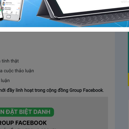
ok Groups là gì?
mới cho phép
thành viên trong nhóm Facebook
có thể
iêng khi tham gia thảo luận trong Group
thay vì bắt
 tính thật
a cuộc thảo luận
 luận
mới đầy linh hoạt trong cộng đồng Group Facebook
.