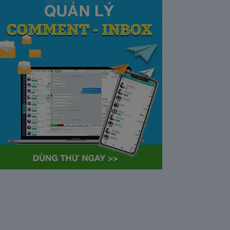
tại Việt Nam và Hoa kỳ mới
nhất 2021
28/05/2020
63367
Khi tham gia chương trình
Partner Program của YouTube,
…
Cách bỏ ẩn trò chuyện trên
Zalo ở thiết bị máy tính và
điện thoại iphone
26/05/2020
62306
Bỏ ẩn cuộc trò chuyện là tính
năng khá…