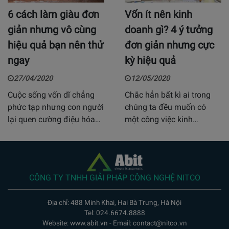
6 cách làm giàu đơn
Vốn ít nên kinh
giản nhưng vô cùng
doanh gì? 4 ý tưởng
hiệu quả bạn nên thử
đơn giản nhưng cực
ngay
kỳ hiệu quả
27/04/2020
12/05/2020
Cuộc sống vốn dĩ chẳng
Chắc hẳn bất kì ai trong
phức tạp nhưng con người
chúng ta đều muốn có
lại quen cường điệu hóa…
một công việc kinh…
CÔNG TY TNHH GIẢI PHÁP CÔNG NGHỆ NITCO
Địa chỉ: 488 Minh Khai, Hai Bà Trưng, Hà Nội
Tel: 024.6674.8888
Website: www.abit.vn - Email: contact@nitco.vn