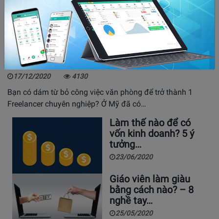
Freelancer là gì? Tìm việc làm online tại nhà uy
tín cho freelancer
17/12/2020
4130
Bạn có dám từ bỏ công việc văn phòng để trở thành 1
Freelancer chuyên nghiệp? Ở Mỹ đã có…
Làm thế nào để có
vốn kinh doanh? 5 ý
tưởng…
23/06/2020
Giáo viên làm giàu
bằng cách nào? – 8
nghề tay…
25/05/2020