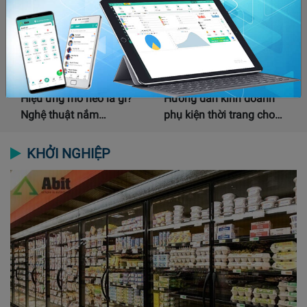
Hiệu ứng mỏ neo là gì?
Hướng dẫn kinh doanh
Nghệ thuật nắm…
phụ kiện thời trang cho…
KHỞI NGHIỆP