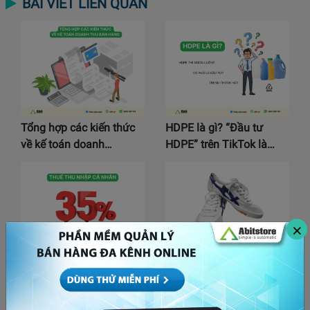
BÀI VIẾT LIÊN QUAN
Tổng hợp các kiến thức
HDPE là gì? “Đầu tư
về kế toán doanh…
HDPE” trên TikTok là…
×
Quốc hội quyết thuế 35%
Hà Nội sẽ thoái vốn khỏi
với thu nhập cá…
Giầy Thượng Đình:…