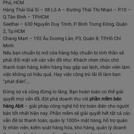
Phú, HCM
Hàng Thái Giá Sỉ – 08 Lô A – Đường Thái Thị Nhạn – P.10 –
Q.Tân Bình – TP.HCM
Seethai – 630 Nguyễn Duy Trinh, P. Bình Trưng Đông, Quận
2, Tp.HCM
Chang Mart – 192 Âu Dương Lân, P3, Quận 8, TP.Hồ Chí
Minh
Nếu bạn chuẩn bị mở cửa hàng hãy chuẩn bị tinh thần sẽ
phải đối mặt với các vấn đề như: Khách chen chúc chờ
thanh toán hàng, kiểm hàng hay gặp sai lệch, nhân viên làm
việc không có hiệu quả. Hay việc cộng trừ lãi lỗ làm bạn
“phát điên”,…
Đừng sợ và cũng đừng lo lắng. Bạn hoàn toàn có thể giải
quyết mọi vấn đề, đột phá doanh thu với
phần mềm bán
hàng
Abit
– giải pháp công nghệ hỗ trợ toàn diện cho người
bán tốt nhất hiện nay. Phần mềm sẽ giải quyết hết tất cả các
vấn đề từ thanh toán, quản lý 1000+ mặt hàng, hỗ trợ quản
lý nhân viên, kiểm soát hàng hóa, kho hàng, quản lý doanh