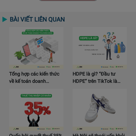
BÀI VIẾT LIÊN QUAN
Tổng hợp các kiến thức
HDPE là gì? “Đầu tư
về kế toán doanh…
HDPE” trên TikTok là…
Quốc hội quyết thuế 35%
Hà Nội sẽ thoái vốn khỏi