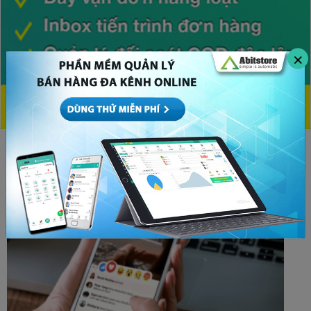
×
CHỦ ĐỀ HOT