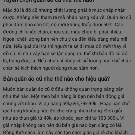
Tuyển chọn quần áo cũ như thế nào?
Mặc dù là đồ cũ nhưng chất lượng phải ở mức chấp nhận
được. Không nên tham rẻ mà nhập hàng xấu về. Quần áo cũ
phải đảm bảo còn tốt, độ mới không thấp dưới 50%. Các
đường chỉ chắc chắn, chưa sút, màu chưa bị phai nhiều.
Ngoài chất lượng bạn nên chú ý cả đến kiểu dáng mẫu mã
nữa. Nếu quá đại trà thì người ta sẽ đi mua đồ mới thay vì
đồ cũ. Vì như vậy bạn sẽ tận dụng ưu thế khi bán đồ cũ đó
là, hàng độc, lạ. Nếu như chỉ nhập về số lượng hạn chế chắc
chắn sẽ kích thích người dùng mua sắm hơn.
Bán quần áo cũ như thế nào cho hiệu quả?
Muốn bán quần áo cũ ở đâu không quan trọng bằng bán
như thế nào. Một mẹo bán hàng là bạn nên bán đồng giá
chúng với nhau. Ví dụ hàng 59k,69k,79k,99k.. Hoặc hạn chế
giá trong khoảng nào đó cho cùng nhóm hàng. Đơn giản
như áo thun giá từ 49k, áo khoác jean chỉ từ 100-300k. Vì
giá nhập không cao nên dù bán giá nào bạn cũng có lãi.
Đồng thời cách làm này còn tạo cảm giác giá rẻ cho khách