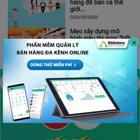
hàng để bán cả thế
giới…
20/05/2020
Mẹo xây dựng mô
hình siêu thị mini “hốt
×
bạc” nhanh…
08/04/2021