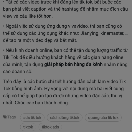
• Tất cả các video trước khi đăng lên tik tok, bắt buộc các
bạn phải viết caption và thẻ hashtag để nhằm mục đích câu
view và câu like tốt hơn.
• Ngoài việc sử dụng ứng dụng vivavideo, thì bạn cũng có
thể sử dụng các ứng dụng khác như: Jianying, kinemaster, …
để tạo ra một video đẹp và bắt mắt.
• Nếu kinh doanh online, bạn có thể tận dụng lượng traffic từ
Tik Tok để điều hướng khách hàng về các gian hàng oline
của mình, tận dụng
giải pháp bán hàng đa kênh
nhằm nâng
cao doanh số.
Trên đây là các bước chi tiết hướng dẫn cách làm video Tik
Tok bằng hình ảnh. Hy vọng với nội dung mà bài viết cung
cấp có thể giúp bạn tạo được những video đặc sắc, thú vị
nhất. Chúc các bạn thành công.
Tags
ads tik tok
cách dùng tiktok
quảng cáo tik tok
tiktok
tiktok ads