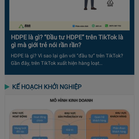
HDPE là gì? “Đầu tư HDPE” trên TikTok là
gì mà giới trẻ nói rần rần?
HDPE là gì? Vì sao lại gắn với “đầu tư” trên TikTok?
Gần đây, trên TikTok xuất hiện hàng loạt…
KẾ HOẠCH KHỞI NGHIỆP