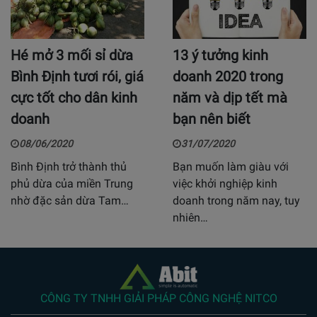
Hé mở 3 mối sỉ dừa
13 ý tưởng kinh
Bình Định tươi rói, giá
doanh 2020 trong
cực tốt cho dân kinh
năm và dịp tết mà
doanh
bạn nên biết
08/06/2020
31/07/2020
Bình Định trở thành thủ
Bạn muốn làm giàu với
phủ dừa của miền Trung
việc khởi nghiệp kinh
nhờ đặc sản dừa Tam…
doanh trong năm nay, tuy
nhiên…
CÔNG TY TNHH GIẢI PHÁP CÔNG NGHỆ NITCO