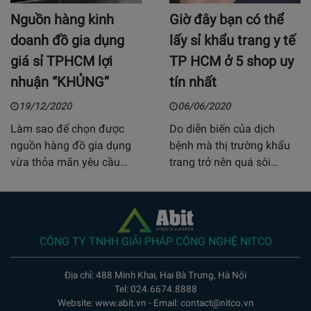
Nguồn hàng kinh
Giờ đây bạn có thể
doanh đồ gia dụng
lấy sỉ khẩu trang y tế
giá sỉ TPHCM lợi
TP HCM ở 5 shop uy
nhuận “KHỦNG”
tín nhất
19/12/2020
06/06/2020
Làm sao để chọn được
Do diễn biến của dịch
nguồn hàng đồ gia dụng
bệnh mà thị trường khẩu
vừa thỏa mãn yêu cầu…
trang trở nên quá sôi…
CÔNG TY TNHH GIẢI PHÁP CÔNG NGHỆ NITCO
Địa chỉ: 488 Minh Khai, Hai Bà Trưng, Hà Nội
Tel: 024.6674.8888
Website: www.abit.vn - Email: contact@nitco.vn