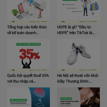
Tổng hợp các kiến thức
HDPE là gì? “Đầu tư
về kế toán doanh…
HDPE” trên TikTok là…
Quốc hội quyết thuế 35%
Hà Nội sẽ thoái vốn khỏi
với thu nhập cá…
Giầy Thượng Đình:…