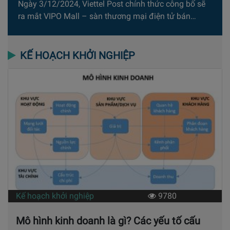
Ngày 3/12/2024, Viettel Post chính thức công bố sẽ
ra mắt VIPO Mall – sàn thương mại điện tử bán…
KẾ HOẠCH KHỞI NGHIỆP
Kế hoạch khởi nghiệp
9780
Mô hình kinh doanh là gì? Các yếu tố cấu