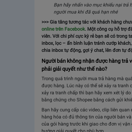
Bạn hãy nhấn vào mục khiếu nại trả 
người mua khi đã quá hạn nhé
>>> Gia tăng tương tác với khách hàng chư
online trên Facebook
. M
ột công cụ hỗ trợ đ
viên. Với chi phí cực kỳ rẻ bạn sẽ có trong
inbox, lọc – ẩn bình luận tránh cướp khách,
chia inbox tự động, gợi ý chat, lên đơn tự 
Người bán không nhận được hàng trả về
phải giải quyết như thế nào?
Trong quá trình người mua trả hàng mà qu
được hàng. Lúc này có thể sẽ xảy ra tranh
xảy ra tranh chấp thì bạn hãy xem xét lý d
bằng chứng cho Shopee bằng cách gửi khiế
Bạn hãy cung cấp các video, clip liên quan 
hàng hóa có đủ thông tin của người bán v
của gói hàng trước khi giao cho đơn vị vậ
hướng giải quyết cho phù hợp.