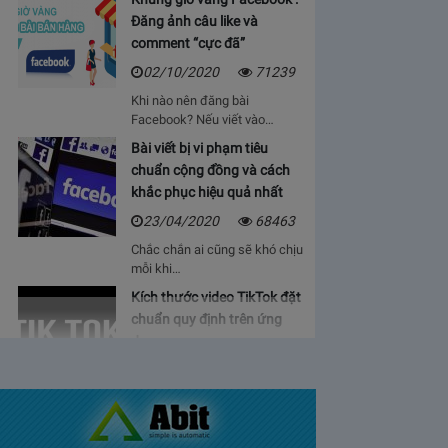
Đăng ảnh câu like và
comment “cực đã”
02/10/2020
71239
Khi nào nên đăng bài
Facebook? Nếu viết vào…
Bài viết bị vi phạm tiêu
chuẩn cộng đồng và cách
khắc phục hiệu quả nhất
23/04/2020
68463
Chắc chắn ai cũng sẽ khó chịu
mỗi khi…
Kích thước video TikTok đặt
chuẩn quy định trên ứng
dụng
06/05/2020
64929
Bạn sẽ cảm thấy mệt mỏi, vì cứ
phải…
Bảng giá lượt view Youtube