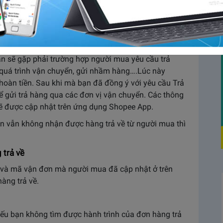
nhưng đã quá thời gian quy định mà bạn vẫn không
ang lo lắng không biết đơn hàng có gặp phải vấn đề
i đây để biết câu trả lời nhé.
được hàng trả về từ người mua?
n sẽ gặp phải trường hợp người mua yêu cầu trả
do quá trình vận chuyển, gửi nhầm hàng….Lúc này
hoàn tiền. Sau khi mà bạn đã đồng ý với yêu cầu Trả
ể gửi trả hàng qua các đơn vị vận chuyển. Các thông
sẽ được cập nhật trên ứng dụng Shopee App.
n vẫn không nhận được hàng trả về từ người mua thì
 trả về
 và mã vận đơn mà người mua đã cập nhật ở trên
àng trả về.
ếu bạn không tìm được hành trình của đơn hàng trả