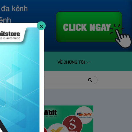
×
O GIÁ
HỖ TRỢ
VỀ CHÚNG TÔI
t
Tìm
Tìm
kiếm
kiếm: