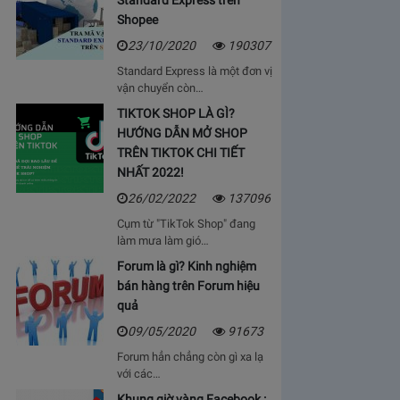
Standard Express trên
Shopee
23/10/2020
190307
Standard Express là một đơn vị
vận chuyển còn…
TIKTOK SHOP LÀ GÌ?
HƯỚNG DẪN MỞ SHOP
TRÊN TIKTOK CHI TIẾT
NHẤT 2022!
26/02/2022
137096
Cụm từ "TikTok Shop" đang
làm mưa làm gió…
Forum là gì? Kinh nghiệm
bán hàng trên Forum hiệu
quả
09/05/2020
91673
Forum hẳn chẳng còn gì xa lạ
với các…
Khung giờ vàng Facebook :