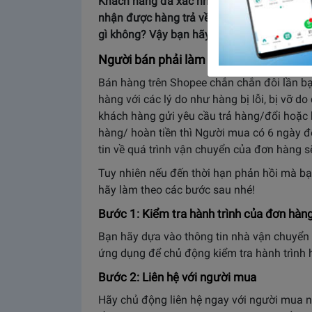
Khách hàng đã xác nhận yêu cầu trả hàng 
nhận được hàng trả về từ người mua. Bạn đ
gì không? Vậy bạn hãy đọc ngay bài viết dướ
Người bán phải làm gì khi không nhận 
Bán hàng trên Shopee chắn chắn đôi lần bạ
hàng với các lý do như hàng bị lỗi, bị vỡ 
khách hàng gửi yêu cầu trả hàng/đổi hoặc 
hàng/ hoàn tiền thì Người mua có 6 ngày đ
tin về quá trình vận chuyển của đơn hàng 
Tuy nhiên nếu đến thời hạn phản hồi mà bạ
hãy làm theo các bước sau nhé!
Bước 1: Kiểm tra hành trình của đơn hàng
Bạn hãy dựa vào thông tin nhà vận chuyển
ứng dụng để chủ động kiểm tra hành trình h
Bước 2: Liên hệ với người mua
Hãy chủ động liên hệ ngay với người mua n