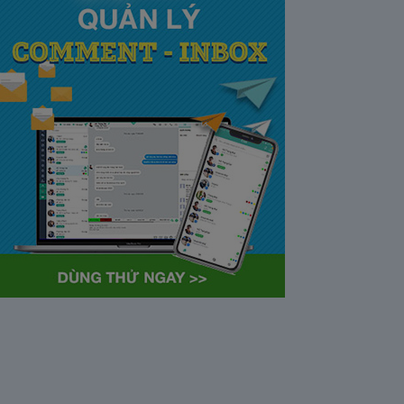
tại Việt Nam và Hoa kỳ mới
nhất 2021
28/05/2020
63370
Khi tham gia chương trình
Partner Program của YouTube,
…
Cách bỏ ẩn trò chuyện trên
Zalo ở thiết bị máy tính và
điện thoại iphone
26/05/2020
62306
Bỏ ẩn cuộc trò chuyện là tính
năng khá…