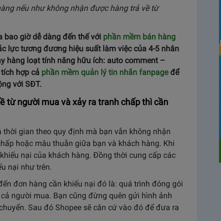
hàng nếu như không nhận được hàng trả về từ
a bao giờ dễ dàng đến thế với
phần mềm bán hàng
ắc lực tương đương hiệu suất làm việc của 4-5 nhân
 tay hàng loạt tính năng hữu ích: auto comment –
 tích hợp cả
phần mềm quản lý tin nhắn fanpage
để
động với SĐT.
 từ người mua và xảy ra tranh chấp thì cần
á thời gian theo quy định mà bạn vẫn không nhận
 chấp hoặc mâu thuẫn giữa bạn và khách hàng. Khi
o khiếu nại của khách hàng. Đồng thời cung cấp các
u nại như trên.
đến đơn hàng cần khiếu nại đó là: quá trình đóng gói
à cả người mua. Bạn cũng đừng quên gửi hình ảnh
n chuyển. Sau đó Shopee sẽ căn cứ vào đó để đưa ra