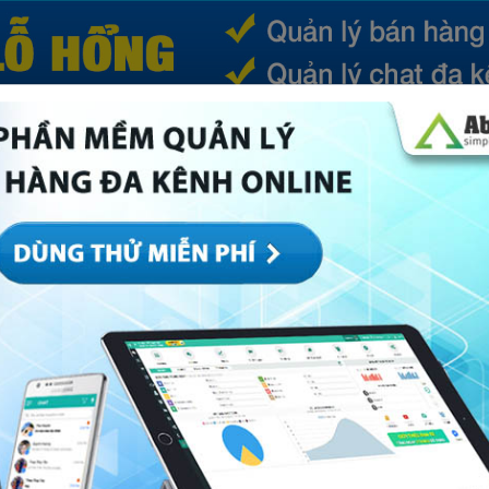
(CURRENT)
SẢN PHẨM
TIN TỨC
BÁ
ếp
Marketing
Mục khác
Quản trị
Về Abi
ười mua thì shop cần phải làm gì?