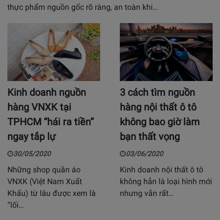
thực phẩm nguồn gốc rõ ràng, an toàn khi…
Kinh doanh nguồn
3 cách tìm nguồn
hàng VNXK tại
hàng nội thất ô tô
TPHCM “hái ra tiền”
không bao giờ làm
ngay tắp lự
bạn thất vọng
30/05/2020
03/06/2020
Những shop quần áo
Kinh doanh nội thất ô tô
VNXK (Việt Nam Xuất
không hẳn là loại hình mới
Khẩu) từ lâu được xem là
nhưng vẫn rất…
“lối…