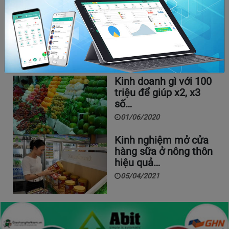
của toàn xã hội
22/04/2020
3283
Khởi nghiệp kinh doanh đã trở thành hình thức làm giàu
của rất nhiều người, đặc biệt là giới trẻ.…
Kinh doanh gì với 100
triệu để giúp x2, x3
số…
01/06/2020
Kinh nghiệm mở cửa
hàng sữa ở nông thôn
hiệu quả…
05/04/2021