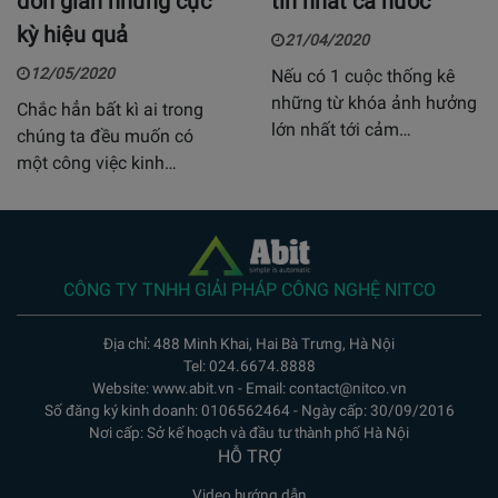
đơn giản nhưng cực
tín nhất cả nước
kỳ hiệu quả
21/04/2020
12/05/2020
Nếu có 1 cuộc thống kê
những từ khóa ảnh hưởng
Chắc hẳn bất kì ai trong
lớn nhất tới cảm…
chúng ta đều muốn có
một công việc kinh…
CÔNG TY TNHH GIẢI PHÁP CÔNG NGHỆ NITCO
Địa chỉ: 488 Minh Khai, Hai Bà Trưng, Hà Nội
Tel: 024.6674.8888
Website: www.abit.vn - Email: contact@nitco.vn
Số đăng ký kinh doanh: 0106562464 - Ngày cấp: 30/09/2016
Nơi cấp: Sở kế hoạch và đầu tư thành phố Hà Nội
HỖ TRỢ
Video hướng dẫn