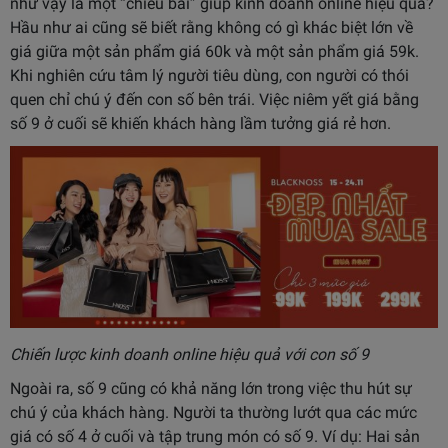
như vậy là một “chiêu bài” giúp kinh doanh online hiệu quả?
Hầu như ai cũng sẽ biết rằng không có gì khác biệt lớn về
giá giữa một sản phẩm giá 60k và một sản phẩm giá 59k.
Khi nghiên cứu tâm lý người tiêu dùng, con người có thói
quen chỉ chú ý đến con số bên trái. Việc niêm yết giá bằng
số 9 ở cuối sẽ khiến khách hàng lầm tưởng giá rẻ hơn.
Chiến lược kinh doanh online hiệu quả với con số 9
Ngoài ra, số 9 cũng có khả năng lớn trong việc thu hút sự
chú ý của khách hàng. Người ta thường lướt qua các mức
giá có số 4 ở cuối và tập trung món có số 9. Ví dụ: Hai sản