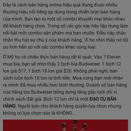
Đây là cách bán hàng online hiệu quả đang được nhiều
thương hiệu nổi tiếng áp dụng trong chiến lược bán hàng
của mình. Bạn tạo ra một số combo khuyến mại khác nhau
để khách hàng chọn. Trong số các gói này hãy tập trung làm
nổi bật một combo sản phẩm mà bạn muốn. Điều này chắc
chắn thu hút sự chú ý của khách hàng. Vì họ nhìn thấy nó tối
ưu hơn hẳn so với các combo khác cùng loại.
Ở Mỹ họ có chiêu thức bán hàng rất kì quái. Vào 7 Eleven
mua bia, bạn sẽ nhìn thấy 2 bịch bia Budweiser. 1 bịch 12
lon giá $17, 1 bịch 18 lon giá $20. Không phải nghĩ, bạn
xách luôn bịch 18 lon ra tính tiền. Mua xong bạn mới nhận
ra mình đã mua nhiều hơn bình thường. Doanh số bán hàng
của hãng bia Budweiser bỗng dưng tăng gấp rưỡi chỉ vì
chính sách đặt giá. Bịch 12 lon chỉ là một
ĐẠO CỤ BÁN
HÀNG
. Người bán cho khách hàng quyền lựa chọn nhưng
không có lựa chọn nào là KHÔNG.