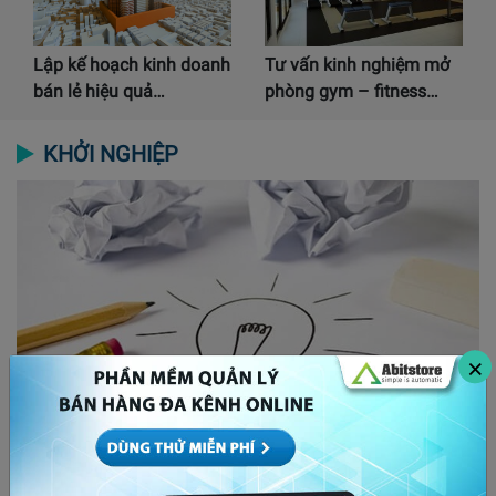
Lập kế hoạch kinh doanh
Tư vấn kinh nghiệm mở
bán lẻ hiệu quả…
phòng gym – fitness…
KHỞI NGHIỆP
×
6 ý tưởng kinh doanh khởi nghiệp sẽ là xu thế