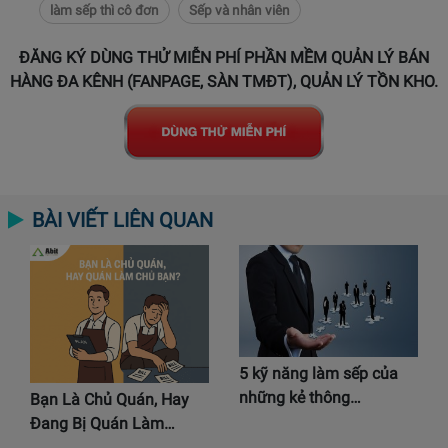
làm sếp thì cô đơn
Sếp và nhân viên
ĐĂNG KÝ DÙNG THỬ MIỄN PHÍ PHẦN MỀM QUẢN LÝ BÁN
HÀNG ĐA KÊNH (FANPAGE, SÀN TMĐT), QUẢN LÝ TỒN KHO.
BÀI VIẾT LIÊN QUAN
5 kỹ năng làm sếp của
những kẻ thông…
Bạn Là Chủ Quán, Hay
Đang Bị Quán Làm…