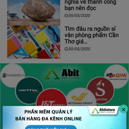
nghĩa về thành công
bạn nên đọc
05/05/2020
Tìm đâu ra nguồn sỉ
văn phòng phẩm Cần
Thơ giá…
30/05/2020
×