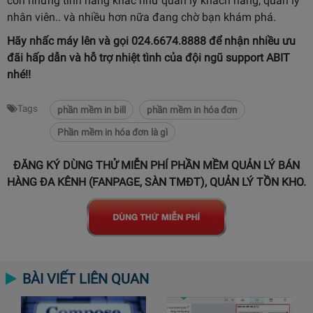
còn những tính năng khác như quản lý khách hàng, quản lý
nhân viên.. và nhiều hơn nữa đang chờ bạn khám phá.
Hãy nhấc máy lên và gọi 024.6674.8888 để nhận nhiều ưu
đãi hấp dẫn và hỗ trợ nhiệt tình của đội ngũ support ABIT
nhé!!
Tags
phần mềm in bill
phần mềm in hóa đơn
Phần mềm in hóa đơn là gì
ĐĂNG KÝ DÙNG THỬ MIỄN PHÍ PHẦN MỀM QUẢN LÝ BÁN
HÀNG ĐA KÊNH (FANPAGE, SÀN TMĐT), QUẢN LÝ TỒN KHO.
BÀI VIẾT LIÊN QUAN