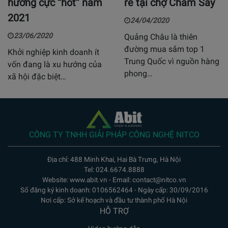
hướng cực “hot” năm
rẻ tại chợ Chàm Sấy
2021
24/04/2020
23/06/2020
Quảng Châu là thiên
đường mua sắm top 1
Khởi nghiệp kinh doanh ít
Trung Quốc vì nguồn hàng
vốn đang là xu hướng của
phong…
xã hội đặc biệt…
CÔNG TY TNHH GIẢI PHÁP CÔNG NGHỆ NITCO
Địa chỉ: 488 Minh Khai, Hai Bà Trưng, Hà Nội
Tel: 024.6674.8888
Website: www.abit.vn - Email: contact@nitco.vn
Số đăng ký kinh doanh: 0106562464 - Ngày cấp: 30/09/2016
Nơi cấp: Sở kế hoạch và đầu tư thành phố Hà Nội
HỖ TRỢ