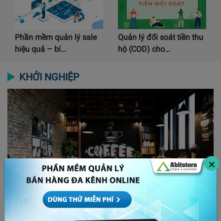
Phần mềm quản lý sale
Quản lý đối soát tiền thu
hiệu quả – bí…
hộ (COD) cho…
KHỞI NGHIỆP
×