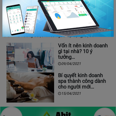
5 mô hình kinh doanh nhỏ hiệu quả mà bạn
không nên bỏ lỡ
20/04/2020
5822
Khởi nghiệp với mô hình kinh doanh nhỏ đang dần trở
thành xu hướng được nhiều người áp dụng, đặc…
Vốn ít nên kinh doanh
gì tại nhà? 10 ý
tưởng…
09/04/2021
Bí quyết kinh doanh
spa thành công dành
cho người mới…
15/04/2021