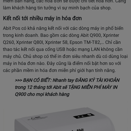
mềm bán hàng, các hóa đơn sẽ được chi tiết hóa hơn. Càng
làm khách hàng tin tưởng vì sự minh bạch của shop.
Kết nối tới nhiều máy in hóa đơn
Abit Pos có khả năng kết nối với các dòng máy in phổ biến
trong kinh doanh. Bao gồm các dòng
Abit Q900
, Xprinter
Q260, Xprinter Q80I, Xprinter 58, Epson TM-T82,… Chỉ cần
thao tác kết nối qua cổng USB hoặc mạng LAN không cần
máy chủ. Chủ shop có thể in đơn siêu nhanh dù có dùng loại
máy in hóa đơn nào. Đây cũng là điểm nổi bật hơn so với
các phần mềm in hóa đơn miễn phí giới hạn tính năng.
>>> BẠN CÓ BIẾT: Nhanh tay
ĐĂNG KÝ TÀI KHOẢN
trong 12 tháng tới Abit sẽ TẶNG MIỄN PHÍ MÁY IN
Q900 cho mọi khách hàng