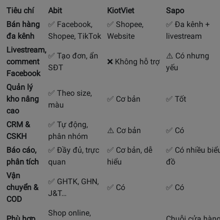
Tiêu chí
Abit
KiotViet
Sapo
Bán hàng
✅ Facebook,
✅ Shopee,
✅ Đa kênh +
đa kênh
Shopee, TikTok
Website
livestream
Livestream,
✅ Tạo đơn, ẩn
⚠️ Có nhưng
comment
❌ Không hỗ trợ
SĐT
yếu
Facebook
Quản lý
✅ Theo size,
kho nâng
✅ Cơ bản
✅ Tốt
màu
cao
CRM &
✅ Tự động,
⚠️ Cơ bản
✅ Có
CSKH
phân nhóm
Báo cáo,
✅ Đầy đủ, trực
✅ Cơ bản, dễ
✅ Có nhiều biể
phân tích
quan
hiểu
đồ
Vận
✅ GHTK, GHN,
chuyển &
✅ Có
✅ Có
J&T…
COD
Shop online,
Phù hợp
Chuỗi cửa hàng