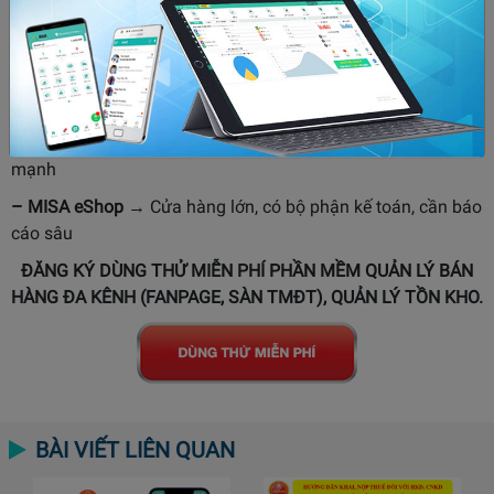
tảng
– KiotViet
→ Bán lẻ truyền thống, tạp hóa, siêu thị mini
– Sapo
→ Shop có cả online và offline, cần đồng bộ tổng
thể
– POS365
→ Quán ăn, cafe, nhà thuốc cần phần mềm POS
mạnh
– MISA eShop
→ Cửa hàng lớn, có bộ phận kế toán, cần báo
cáo sâu
ĐĂNG KÝ DÙNG THỬ MIỄN PHÍ PHẦN MỀM QUẢN LÝ BÁN
HÀNG ĐA KÊNH (FANPAGE, SÀN TMĐT), QUẢN LÝ TỒN KHO.
BÀI VIẾT LIÊN QUAN