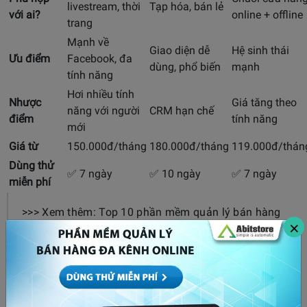
livestream, thời
Tạp hóa, bán lẻ
với ai?
online + offline
trang
Mạnh về
Giao diện dễ
Hệ sinh thái
Ưu điểm
Facebook, đa
dùng, phổ biến
mạnh
tính năng
Hơi nhiều tính
Nhược
Giá tăng theo
năng với người
CRM hạn chế
điểm
tính năng
mới
Giá từ
150.000đ/tháng
180.000đ/tháng
119.000đ/thán
Dùng thử
✅ 7 ngày
✅ 10 ngày
✅ 7 ngày
miễn phí
>>> Xem thêm: Top 10 phần mềm quản lý bán hàng
×
giá rẻ và tốt nhất hiện nay
Gợi ý sử dụng các phần mềm hợp lý nhất
– Abit
→ Shop thời trang, livestream Facebook, bán đa nền