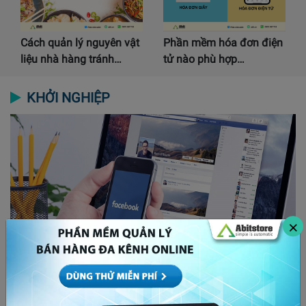
Cách quản lý nguyên vật
Phần mềm hóa đơn điện
liệu nhà hàng tránh…
tử nào phù hợp…
KHỞI NGHIỆP
×