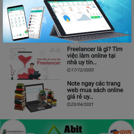
Bí mật kinh doanh: Bán quần áo trên Facebook
lấy hàng ở đâu?
05/05/2020
3305
Hiện nay, Facebook trở thành “miền đất hứa” cho người
kinh doanh quần áo khiến ai cũng muốn thử, ai…
Freelancer là gì? Tìm
việc làm online tại
nhà uy tín…
17/12/2020
Note ngay các trang
web mua sách online
giá rẻ uy…
23/04/2021