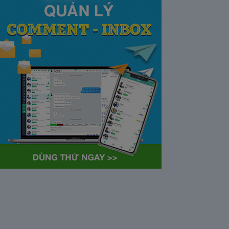
tại Việt Nam và Hoa kỳ mới
nhất 2021
28/05/2020
63391
Khi tham gia chương trình
Partner Program của YouTube,
…
Cách bỏ ẩn trò chuyện trên
Zalo ở thiết bị máy tính và
điện thoại iphone
26/05/2020
62321
Bỏ ẩn cuộc trò chuyện là tính
năng khá…