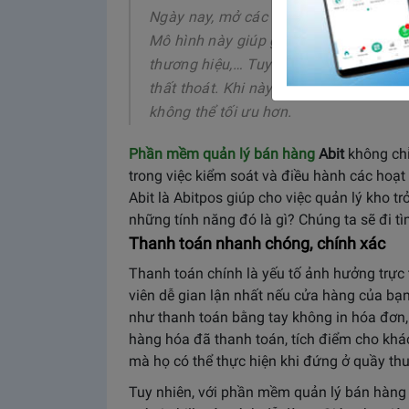
Ngày nay, mở các chuỗi cửa hàng bán 
Mô hình này giúp gia tăng lợi nhuận, 
thương hiệu,… Tuy nhiên, nó lại mang đ
thất thoát. Khi này, phần mềm quản lý
không thể tối ưu hơn.
Phần mềm quản lý bán hàng
Abit
không chỉ
trong việc kiểm soát và điều hành các hoạ
Abit là Abitpos giúp cho việc quản lý kho t
những tính năng đó là gì? Chúng ta sẽ đi t
Thanh toán nhanh chóng, chính xác
Thanh toán chính là yếu tố ảnh hưởng trực
viên dễ gian lận nhất nếu cửa hàng của b
như thanh toán bằng tay không in hóa đơn,
hàng hóa đã thanh toán, tích điểm cho khá
mà họ có thể thực hiện khi đứng ở quầy th
Tuy nhiên, với phần mềm quản lý bán hàng Ab