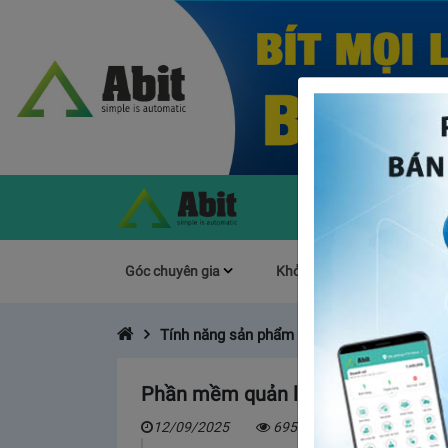
Góc chuyên gia
Khởi Nghiệp
Làm s
Tính năng sản phẩm
Phần mềm quản lý bán hàng và tồn 
12/09/2025
6955