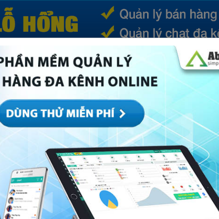
(CURRENT)
SẢN PHẨM
TIN TỨC
BÁ
ếp
Marketing
Mục khác
Quản trị
Về Abi
kho hạn chế thất thoát trong bán lẻ