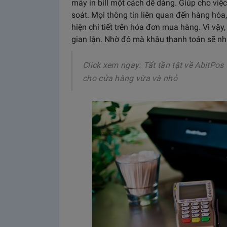
máy in bill một cách dễ dàng. Giúp cho việ
soát. Mọi thông tin liên quan đến hàng hóa
hiện chi tiết trên hóa đơn mua hàng. Vì vậ
gian lận. Nhờ đó mà khâu thanh toán sẽ nh
Click xem ngay: Tất tần tật về AbitPos
cho cửa hàng vừa và nhỏ