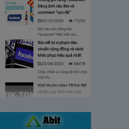
Đăng ảnh câu like và
comment “cực đã”
02/10/2020
71253
Khi nào nên đăng bài
Facebook? Nếu viết vào…
Bài viết bị vi phạm tiêu
chuẩn cộng đồng và cách
khắc phục hiệu quả nhất
23/04/2020
68478
Chắc chắn ai cũng sẽ khó chịu
mỗi khi…
Kích thước video TikTok đặt
chuẩn quy định trên ứng
dụng
06/05/2020
64940
Bạn sẽ cảm thấy mệt mỏi, vì cứ
phải…
Bảng giá lượt view Youtube