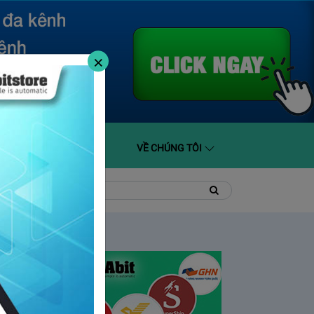
×
O GIÁ
HỖ TRỢ
VỀ CHÚNG TÔI
t
Tìm
Tìm
kiếm
kiếm: