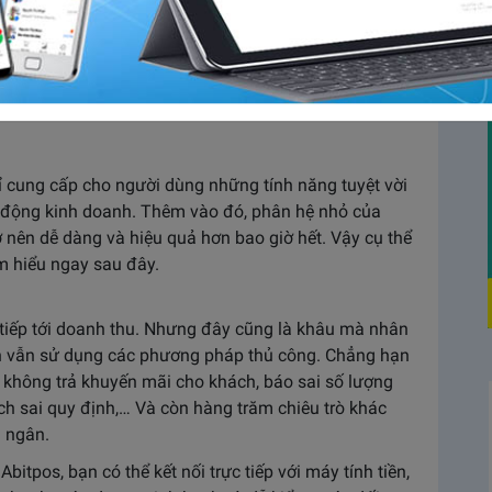
lẻ đang là xu hướng kinh doanh khá hiệu quả.
quét vùng khách hàng, tăng độ phủ sóng cho
ến bài toán khó trong việc quản lý và hạn chế
 bán hàng và tồn kho Abitpos chính là giải pháp
 cung cấp cho người dùng những tính năng tuyệt vời
t động kinh doanh. Thêm vào đó, phân hệ nhỏ của
rở nên dễ dàng và hiệu quả hơn bao giờ hết. Vậy cụ thể
ìm hiểu ngay sau đây.
 tiếp tới doanh thu. Nhưng đây cũng là khâu mà nhân
ạn vẫn sử dụng các phương pháp thủ công. Chẳng hạn
 không trả khuyến mãi cho khách, báo sai số lượng
ch sai quy định,… Và còn hàng trăm chiêu trò khác
u ngân.
itpos, bạn có thể kết nối trực tiếp với máy tính tiền,