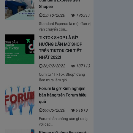
Standard Express trên
Shopee
23/10/2020
190317
Standard Express là một đơn vị
vận chuyển còn…
TIKTOK SHOP LÀ GÌ?
HƯỚNG DẪN MỞ SHOP
TRÊN TIKTOK CHI TIẾT
NHẤT 2022!
26/02/2022
137113
Cụm từ "TikTok Shop" đang
làm mưa làm gió…
Forum là gì? Kinh nghiệm
bán hàng trên Forum hiệu
quả
09/05/2020
91813
Forum hẳn chẳng còn gì xa lạ
với các…
Khung giờ vàng Facebook :